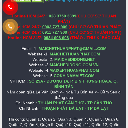
Hotline HCM 24/7 :
028 3750 3399
(CHỦ CƠ SỞ THUẬN
PHÁT)
Hotline HCM 24/7:
0903 727 909
(CHỦ CƠ SỞ THUẬN PHÁT)
Hotline HCM 24/7:
0911 727 909
(CHỦ CƠ SỞ THUẬN PHÁT)
Hotline HCM 24/7:
0934 608 608
(THẢO - THƯ KÍ BÁO GIÁ)
Email -1:
MAICHETHUANPHAT@GMAIL.COM
Website -1:
MAICHETHUANPHAT.COM
Website -2:
MAICHEDIDONG.NET
Website -3:
MAICHEDIDONG.COM.VN
Website -4:
MAIXEPTHUANPHAT.COM
Website -5:
COKHINAMVIET.COM
VP HCM :
SỐ 25A - ĐƯỜNG 14, P. BÌNH HƯNG HÒA A, Q.
BÌNH TÂN
Nằm đoạn giữa Lê Văn Quới <= Ngã Tư Bốn Xã <= Đầm Sen đi
thẳng qua
Chi Nhánh :
THUẬN PHÁT CẦN THƠ - TP CẦN THƠ
Chi Nhánh :
THUẬN PHÁT ĐÀ LẠT - TP ĐÀ LẠT
Thi công: Quận 1, Quận 2, Quận 3, Quận 4, Quận 5, Quận 6,
Quận 7, Quận 8, Quận 9, Quận 10, Quận 11, Quận 12, Quận