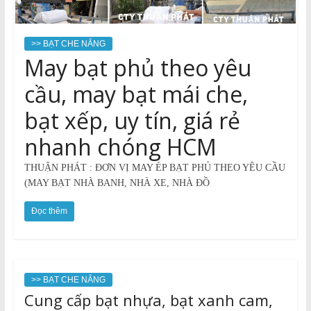
>> BẠT CHE NẮNG
May bạt phủ theo yêu
cầu, may bạt mái che,
bạt xếp, uy tín, giá rẻ
nhanh chóng HCM
THUẬN PHÁT : ĐƠN VỊ MAY ÉP BẠT PHỦ THEO YÊU CẦU
(MAY BẠT NHÀ BANH, NHÀ XE, NHÀ ĐỒ
Đọc thêm
>> BẠT CHE NẮNG
Cung cấp bạt nhựa, bạt xanh cam,