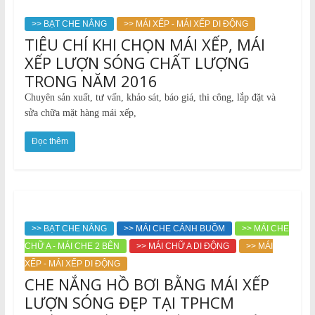
>> BẠT CHE NẮNG
>> MÁI XẾP - MÁI XẾP DI ĐỘNG
TIÊU CHÍ KHI CHỌN MÁI XẾP, MÁI
XẾP LƯỢN SÓNG CHẤT LƯỢNG
TRONG NĂM 2016
Chuyên sản xuất, tư vấn, khảo sát, báo giá, thi công, lắp đặt và
sửa chữa mặt hàng mái xếp,
Đọc thêm
>> BẠT CHE NẮNG
>> MÁI CHE CÁNH BUỒM
>> MÁI CHE
CHỮ A - MÁI CHE 2 BÊN
>> MÁI CHỮ A DI ĐỘNG
>> MÁI
XẾP - MÁI XẾP DI ĐỘNG
CHE NẮNG HỒ BƠI BẰNG MÁI XẾP
LƯỢN SÓNG ĐẸP TẠI TPHCM