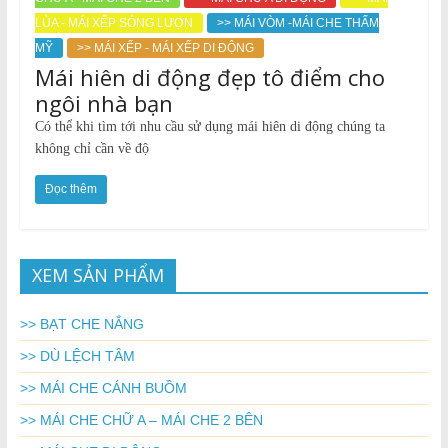
LÙA - MÁI XẾP SÓNG LƯỢN
>> MÁI VÒM -MÁI CHE THẨM
MỸ
>> MÁI XẾP - MÁI XẾP DI ĐỘNG
Mái hiên di động đẹp tô điểm cho
ngôi nhà bạn
Có thể khi tìm tới nhu cầu sử dụng mái hiên di động chúng ta
không chỉ cần về độ
Đọc thêm
XEM SẢN PHẨM
>> BẠT CHE NẮNG
>> DÙ LỆCH TÂM
>> MÁI CHE CÁNH BUỒM
>> MÁI CHE CHỮ A – MÁI CHE 2 BÊN