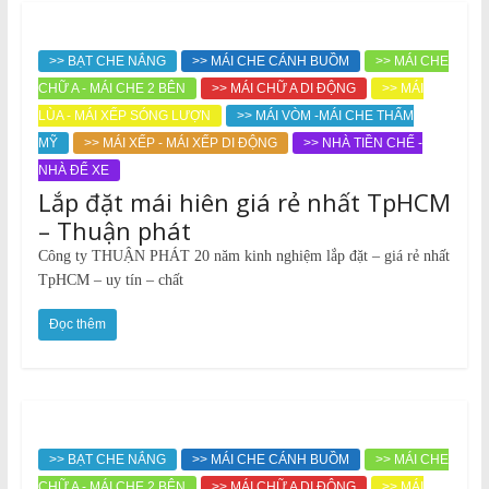
>> BẠT CHE NẮNG
>> MÁI CHE CÁNH BUỒM
>> MÁI CHE
CHỮ A - MÁI CHE 2 BÊN
>> MÁI CHỮ A DI ĐỘNG
>> MÁI
LÙA - MÁI XẾP SÓNG LƯỢN
>> MÁI VÒM -MÁI CHE THẨM
MỸ
>> MÁI XẾP - MÁI XẾP DI ĐỘNG
>> NHÀ TIỀN CHẾ -
NHÀ ĐỂ XE
Lắp đặt mái hiên giá rẻ nhất TpHCM
– Thuận phát
Công ty THUẬN PHÁT 20 năm kinh nghiệm lắp đặt – giá rẻ nhất
TpHCM – uy tín – chất
Đọc thêm
>> BẠT CHE NẮNG
>> MÁI CHE CÁNH BUỒM
>> MÁI CHE
CHỮ A - MÁI CHE 2 BÊN
>> MÁI CHỮ A DI ĐỘNG
>> MÁI