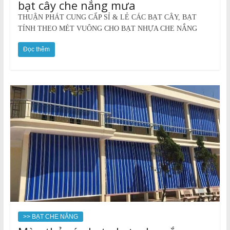
bạt cây che nắng mưa
THUẬN PHÁT CUNG CẤP SỈ & LẺ CÁC BẠT CÂY, BẠT
TÍNH THEO MÉT VUÔNG CHO BẠT NHỰA CHE NẮNG
Đọc thêm
>> BẠT CHE NẮNG