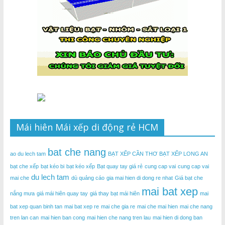
Mái hiên Mái xếp di động rẻ HCM
bat che nang
ao du lech tam
BẠT XẾP CẦN THƠ
BẠT XẾP LONG AN
bạt che xếp
bạt kéo bi
bạt kéo xếp
Bạt quay tay giá rẻ
cung cap vai
cung cap vai
du lech tam
mai che
dù quảng cáo
gia mai hien di dong re nhat
Giá bạt che
mai bat xep
nắng mưa
giá mái hiên quay tay
giá thay bạt mái hiên
mai
bat xep quan binh tan
mai bat xep re
mai che gia re
mai che mai hien
mai che nang
tren lan can
mai hien ban cong
mai hien che nang tren lau
mai hien di dong ban