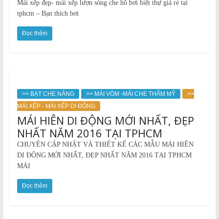
Mái xếp đẹp- mái xếp lượn sóng che hồ bơi biệt thự giá rẻ tại
tphcm – Bạn thích bơi
Đọc thêm
>> BẠT CHE NẮNG
>> MÁI VÒM -MÁI CHE THẨM MỸ
>>
MÁI XẾP - MÁI XẾP DI ĐỘNG
MÁI HIÊN DI ĐỘNG MỚI NHẤT, ĐẸP
NHẤT NĂM 2016 TẠI TPHCM
CHUYÊN CẬP NHẬT VÀ THIẾT KẾ CÁC MẪU MÁI HIÊN
DI ĐỘNG MỚI NHẤT, ĐẸP NHẤT NĂM 2016 TẠI TPHCM
MÁI
Đọc thêm