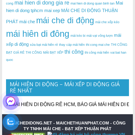
mai hien di dong gia re
Mai
cong
mai hien di dong quan binh tan
hien di dong tphcm
mai xep
MÁI CHE DI ĐỘNG THUẬN
mái che di động
PHÁT
mái che
mái che xếp kéo
mái hiên di đông
mái
mái kéo bi
mái vạt võng lượn
xếp di động
sửa bạt mái hiên rẻ
thay cáp mái hiên
thi cong mai che
THI CÔNG
thi công
BẠT GIÁ RẺ
THI CÔNG MÁI BẠT XẾP
thi công mái hiên
vai bat han
quoc
MÁI HIÊN DI ĐỘNG – MÁI XẾP DI ĐỘNG GIÁ
RẺ NHẤT
 HIÊN DI ĐỘNG RẺ HCM, BÁO GIÁ MÁI HIÊN DI ĐỘNG RẺ 
MAICHEDIDONG.NET - MAICHETHUANPHAT.COM -
CÔNG
TY TNHH MÁI CHE - BẠT XẾP THUẬN PHÁT