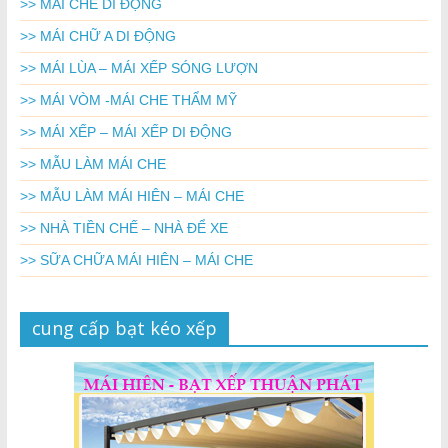
>> MÁI CHE DI ĐỘNG
>> MÁI CHỮ A DI ĐỘNG
>> MÁI LÙA – MÁI XẾP SÓNG LƯỢN
>> MÁI VÒM -MÁI CHE THẨM MỸ
>> MÁI XẾP – MÁI XẾP DI ĐỘNG
>> MẪU LÀM MÁI CHE
>> MẪU LÀM MÁI HIÊN – MÁI CHE
>> NHÀ TIỀN CHẾ – NHÀ ĐỂ XE
>> SỮA CHỮA MÁI HIÊN – MÁI CHE
cung cấp bạt kéo xếp