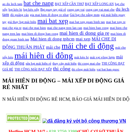
bat che nang
ao du lech tam
BẠT XẾP CẦN THƠ
BẠT XẾP LONG AN
bạt che
du lech
xếp
bạt kéo bi
bạt kéo xếp
Bạt quay tay giá rẻ
cung cap vai
cung cap vai mai che
tam
dù quảng cáo
gia mai hien di dong re nhat
Giá bạt che nắng mưa
giá mái hiên quay
mai bat xep
tay
giá thay bạt mái hiên
mai bat xep quan binh tan
mai bat xep re
mai che gia re
mai che mai hien
mai che nang tren lan can
mai hien ban cong
mai hien che
mai hien di dong gia re
nang tren lau
mai hien di dong ban cong
mai hien di
Mai hien di dong tphcm
mai xep
MÁI CHE DI
dong quan binh tan
mái che di động
ĐỘNG THUẬN PHÁT
mái che
mái che
mái hiên di đông
mái
xếp kéo
mái kéo bi
mái vạt võng lượn
xếp di động
sửa bạt mái hiên rẻ
thay cáp mái hiên
thi cong mai che
THI CÔNG BẠT
thi công
GIÁ RẺ
THI CÔNG MÁI BẠT XẾP
thi công mái hiên
vai bat han quoc
MÁI HIÊN DI ĐỘNG – MÁI XẾP DI ĐỘNG GIÁ
RẺ NHẤT
MÁI HIÊN DI ĐỘNG RẺ HCM, BÁO GIÁ MÁI HIÊN DI ĐỘNG 
MAICHEDIDONG.NET - MAICHETHUANPHAT.COM -
CÔNG TY TNHH MÁI CHE - BẠT XẾP THUẬN PHÁT
Hotline HCM 24/7 :
028 3750 3399
(CHỦ CƠ SỞ THUẬN