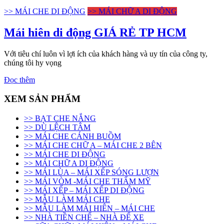
mái
>> MÁI CHE DI ĐỘNG
>> MÁI CHỮ A DI ĐỘNG
hiên,
mái
Mái hiên di động GIÁ RẺ TP HCM
bạt
xếp
di
Với tiêu chí luôn vì lợi ích của khách hàng và uy tín của công ty,
động
chúng tôi hy vọng
giá
rẻ
Đọc thêm
tại
TP.HCM.
XEM SẢN PHẨM
Bạt
Xếp
>> BẠT CHE NẮNG
Thuận
>> DÙ LỆCH TÂM
Phát
>> MÁI CHE CÁNH BUỒM
–
>> MÁI CHE CHỮ A – MÁI CHE 2 BÊN
nhận
>> MÁI CHE DI ĐỘNG
may
>> MÁI CHỮ A DI ĐỘNG
ép
>> MÁI LÙA – MÁI XẾP SÓNG LƯỢN
bạt
>> MÁI VÒM -MÁI CHE THẨM MỸ
giá
>> MÁI XẾP – MÁI XẾP DI ĐỘNG
sỉ,
>> MẪU LÀM MÁI CHE
đẹp,
>> MẪU LÀM MÁI HIÊN – MÁI CHE
bền,
>> NHÀ TIỀN CHẾ – NHÀ ĐỂ XE
giao