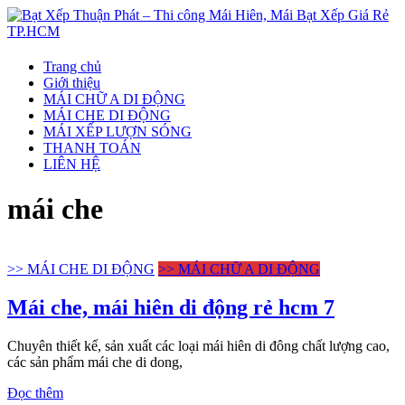
Bạt
Trang chủ
Giới thiệu
Xếp
MÁI CHỮ A DI ĐỘNG
Thuận
MÁI CHE DI ĐỘNG
Phát
MÁI XẾP LƯỢN SÓNG
–
THANH TOÁN
Thi
LIÊN HỆ
công
mái che
Mái
Hiên,
Mái
Bạt
>> MÁI CHE DI ĐỘNG
>> MÁI CHỮ A DI ĐỘNG
Xếp
Giá
Mái che, mái hiên di động rẻ hcm 7
Rẻ
TP.HCM
Chuyên thiết kế, sản xuất các loại mái hiên di đông chất lượng cao,
các sản phẩm mái che di dong,
Thi
Đọc thêm
công