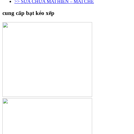
>> SỮA CHỮA MÁI HIÊN – MÁI CHE
hàng
toàn
cung cấp bạt kéo xếp
quốc