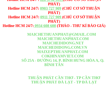
PHÁT)
Hotline HCM 24/7:
0903 727 909
(CHỦ CƠ SỞ THUẬN
PHÁT)
Hotline HCM 24/7:
0911 727 909
(CHỦ CƠ SỞ THUẬN
PHÁT)
Hotline HCM 24/7:
0934 608 608
(THẢO - THƯ KÍ BÁO GIÁ)
Email -1:
MAICHETHUANPHAT@GMAIL.COM
Website -1:
MAICHETHUANPHAT.COM
Website -2:
MAICHEDIDONG.NET
Website -3:
MAICHEDIDONG.COM.VN
Website -4:
MAIXEPTHUANPHAT.COM
Website -5:
COKHINAMVIET.COM
VP HCM :
SỐ 25A - ĐƯỜNG 14, P. BÌNH HƯNG HÒA A, Q.
BÌNH TÂN
Nằm đoạn giữa Lê Văn Quới <= Ngã Tư Bốn Xã <= Đầm Sen đi
thẳng qua
Chi Nhánh :
THUẬN PHÁT CẦN THƠ - TP CẦN THƠ
Chi Nhánh :
THUẬN PHÁT ĐÀ LẠT - TP ĐÀ LẠT
Thi công: Quận 1, Quận 2, Quận 3, Quận 4, Quận 5, Quận 6, Quận
7, Quận 8, Quận 9, Quận 10, Quận 11, Quận 12, Quận Bình
Thạnh, Quận Bình Chánh, Quận Bình Tân, Quận Thủ đức, Hóc
môn, Củ Chi,Tân Bình, Tân phú.. Các tỉnh lân cận HCM: Bình