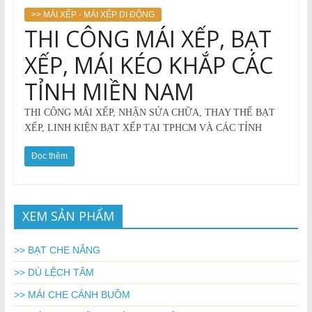
>> MÁI XẾP - MÁI XẾP DI ĐỘNG
THI CÔNG MÁI XẾP, BẠT
XẾP, MÁI KÉO KHẮP CÁC
TỈNH MIỀN NAM
THI CÔNG MÁI XẾP, NHẬN SỬA CHỮA, THAY THẾ BẠT
XẾP, LINH KIỆN BẠT XẾP TẠI TPHCM VÀ CÁC TỈNH
Đọc thêm
XEM SẢN PHẨM
>> BẠT CHE NẮNG
>> DÙ LỆCH TÂM
>> MÁI CHE CÁNH BUỒM