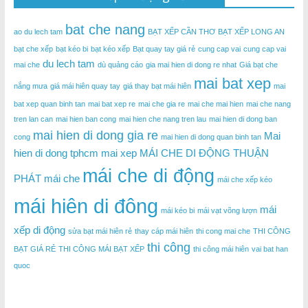
bat che nang
ao du lech tam
BẠT XẾP CẦN THƠ
BẠT XẾP LONG AN
bạt che xếp
bạt kéo bi
bạt kéo xếp
Bạt quay tay giá rẻ
cung cap vai
cung cap vai
du lech tam
mai che
dù quảng cáo
gia mai hien di dong re nhat
Giá bạt che
mai bat xep
nắng mưa
giá mái hiên quay tay
giá thay bạt mái hiên
mai
bat xep quan binh tan
mai bat xep re
mai che gia re
mai che mai hien
mai che nang
tren lan can
mai hien ban cong
mai hien che nang tren lau
mai hien di dong ban
mai hien di dong gia re
Mai
cong
mai hien di dong quan binh tan
hien di dong tphcm
mai xep
MÁI CHE DI ĐỘNG THUẬN
mái che di động
PHÁT
mái che
mái che xếp kéo
mái hiên di đông
mái
mái kéo bi
mái vạt võng lượn
xếp di động
sửa bạt mái hiên rẻ
thay cáp mái hiên
thi cong mai che
THI CÔNG
thi công
BẠT GIÁ RẺ
THI CÔNG MÁI BẠT XẾP
thi công mái hiên
vai bat han
quoc