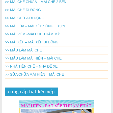
>> MÁI CHE CHỮ A – MÁI CHE 2 BÊN
>> MÁI CHE DI ĐỘNG
>> MÁI CHỮ A DI ĐỘNG
>> MÁI LÙA – MÁI XẾP SÓNG LƯỢN
>> MÁI VÒM -MÁI CHE THẨM MỸ
>> MÁI XẾP – MÁI XẾP DI ĐỘNG
>> MẪU LÀM MÁI CHE
>> MẪU LÀM MÁI HIÊN – MÁI CHE
>> NHÀ TIỀN CHẾ – NHÀ ĐỂ XE
>> SỮA CHỮA MÁI HIÊN – MÁI CHE
cung cấp bạt kéo xếp