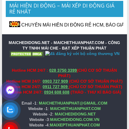
MÁI HIÊN DI ĐỘNG – MÁI XẾP DI ĐỘNG GIÁ
RẺ NHẤT
CHUYÊN MÁI HIÊN DI ĐỘNG RẺ HCM, BÁO GIÁ MÁI H
MAICHEDIDONG.NET - MAICHETHUANPHAT.COM -
CÔNG
TY TNHH MÁI CHE - BẠT XẾP THUẬN PHÁT
Hotline HCM 24/7 :
028 3750 3399
(CHỦ CƠ SỞ THUẬN
PHÁT)
Hotline HCM 24/7:
0903 727 909
(CHỦ CƠ SỞ THUẬN PHÁT)
Hotline HCM 24/7:
0911 727 909
(CHỦ CƠ SỞ THUẬN PHÁT)
Hotline HCM 24/7:
0934 608 608
(THẢO - THƯ KÍ BÁO GIÁ)
Email -1:
MAICHETHUANPHAT@GMAIL.COM
Website -1:
MAICHETHUANPHAT.COM
Website -2:
MAICHEDIDONG.NET
Website -3:
MAICHEDIDONG.COM.VN
Website -4:
MAIXEPTHUANPHAT.COM