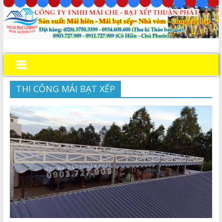
THI CÔNG MÁI BẠT XẾP