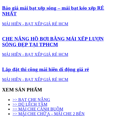
Báo giá mái bạt xếp sóng – mái bạt kéo xếp RẺ
NHẤT
MÁI HIÊN - BẠT XẾP GIÁ RẺ HCM
CHE NẮNG HỒ BƠI BẰNG MÁI XẾP LƯỢN
SÓNG ĐẸP TẠI TPHCM
MÁI HIÊN - BẠT XẾP GIÁ RẺ HCM
Lắp đặt thi công mái hiên di động giá rẻ
MÁI HIÊN - BẠT XẾP GIÁ RẺ HCM
XEM SẢN PHẨM
>> BẠT CHE NẮNG
>> DÙ LỆCH TÂM
>> MÁI CHE CÁNH BUỒM
>> MÁI CHE CHỮ A – MÁI CHE 2 BÊN