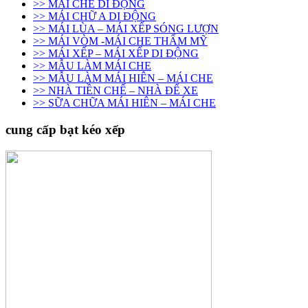
>> MÁI CHE DI ĐỘNG
>> MÁI CHỮ A DI ĐỘNG
>> MÁI LÙA – MÁI XẾP SÓNG LƯỢN
>> MÁI VÒM -MÁI CHE THẨM MỸ
>> MÁI XẾP – MÁI XẾP DI ĐỘNG
>> MẪU LÀM MÁI CHE
>> MẪU LÀM MÁI HIÊN – MÁI CHE
>> NHÀ TIỀN CHẾ – NHÀ ĐỂ XE
>> SỮA CHỮA MÁI HIÊN – MÁI CHE
cung cấp bạt kéo xếp