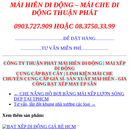
MÁI HIÊN DI ĐỘNG – MÁI CHE DI
ĐỘNG THUẬN PHÁT
0903.727.909 HOẶC 08.3750.33.99
…………………………..ĐỂ ĐẶT HÀNG…………
…………..TƯ VẤN MIỄN PHÍ………………
CÔNG TY THUẬN PHÁT MÁI HIÊN DI ĐỘNG | MÁI XẾP
DI ĐỘNG
CUNG CẤP BẠT CÂY | LINH KIỆN MÁI CHE
CHUYÊN CUNG CẤP GIÁ SỈ- SẢN XUẤT MÁI HIÊN - GIA
CÔNG BẠT XẾP MAY ÉP SẴN
←
CHE NẮNG HỒ BƠI BẰNG MÁI XẾP LƯỢN SÓNG
ĐẸP TẠI TPHCM
Tư vấn, lắp đặt khung nhà xưởng các loại
→
Xem thêm sản phẩm: