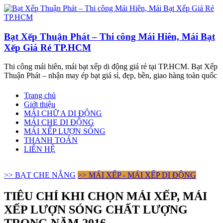
Bạt Xếp Thuận Phát – Thi công Mái Hiên, Mái Bạt
Xếp Giá Rẻ TP.HCM
Thi công mái hiên, mái bạt xếp di động giá rẻ tại TP.HCM. Bạt Xếp
Thuận Phát – nhận may ép bạt giá sỉ, đẹp, bền, giao hàng toàn quốc
Trang chủ
Giới thiệu
MÁI CHỮ A DI ĐỘNG
MÁI CHE DI ĐỘNG
MÁI XẾP LƯỢN SÓNG
THANH TOÁN
LIÊN HỆ
>> BẠT CHE NẮNG
>> MÁI XẾP - MÁI XẾP DI ĐỘNG
TIÊU CHÍ KHI CHỌN MÁI XẾP, MÁI
XẾP LƯỢN SÓNG CHẤT LƯỢNG
TRONG NĂM 2016