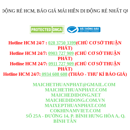
ỘNG RẺ HCM, BÁO GIÁ MÁI HIÊN DI ĐỘNG RẺ NHẤT QUA Z
MAICHEDIDONG.NET - MAICHETHUANPHAT.COM -
CÔNG TY TNHH MÁI CHE - BẠT XẾP THUẬN PHÁT
Hotline HCM 24/7 :
028 3750 3399
(CHỦ CƠ SỞ THUẬN
PHÁT)
Hotline HCM 24/7:
0903 727 909
(CHỦ CƠ SỞ THUẬN
PHÁT)
Hotline HCM 24/7:
0911 727 909
(CHỦ CƠ SỞ THUẬN
PHÁT)
Hotline HCM 24/7:
0934 608 608
(THẢO - THƯ KÍ BÁO GIÁ)
Email -1:
MAICHETHUANPHAT@GMAIL.COM
Website -1:
MAICHETHUANPHAT.COM
Website -2:
MAICHEDIDONG.NET
Website -3:
MAICHEDIDONG.COM.VN
Website -4:
MAIXEPTHUANPHAT.COM
Website -5:
COKHINAMVIET.COM
VP HCM :
SỐ 25A - ĐƯỜNG 14, P. BÌNH HƯNG HÒA A, Q.
BÌNH TÂN
Nằm đoạn giữa Lê Văn Quới <= Ngã Tư Bốn Xã <= Đầm Sen đi