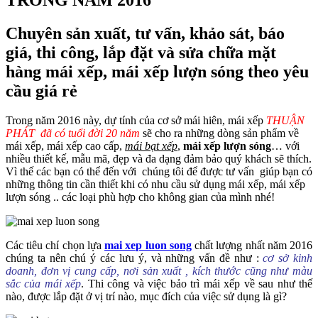
Chuyên sản xuất, tư vấn, khảo sát, báo
giá, thi công, lắp đặt và sửa chữa mặt
hàng mái xếp, mái xếp lượn sóng theo yêu
cầu giá rẻ
Trong năm 2016 này, dự tính của cơ sở mái hiên, mái xếp
THUẬN
PHÁT đã có tuổi đời 20 năm
sẽ cho ra những dòng sản phẩm về
mái xếp, mái xếp cao cấp,
mái bạt xếp
,
mái xếp lượn sóng
… với
nhiều thiết kế, mẫu mã, đẹp và đa dạng đảm bảo quý khách sẽ thích.
Vì thế các bạn có thể đến với chúng tôi để được tư vấn giúp bạn có
những thông tin cần thiết khi có nhu cầu sử dụng mái xếp, mái xếp
lượn sóng .. các loại phù hợp cho không gian của mình nhé!
Các tiêu chí chọn lựa
mai xep luon song
chất lượng nhất năm 2016
chúng ta nên chú ý các lưu ý, và những vấn đề như :
cơ sở kinh
doanh, đơn vị cung cấp, nơi sản xuất , kích thước cũng như màu
sắc của mái xếp
. Thi công và việc bảo trì mái xếp về sau như thế
nào, được lắp đặt ở vị trí nào, mục đích của việc sử dụng là gì?