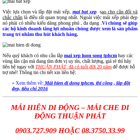
Việc lựa chọn và lắp đặt mái xếp,
mai bat xep
s
ao cho cân đối và
chắc chắn
là điều rất quan trọng nhất. Ngoài việc mái xếp phải đẹp
nó phải có nhiều kiểu dáng phong phú , đa dạng .
Vì chúng sẽ giúp
các hộ kinh doanh tăng lợi nhuân chúng được xem là sản phẩm
trang trí nhằm thu hút khách hàng.
Nếu quý khách có nhu cầu lắp
mai xep luon song tphcm
hay các
vùng lân cận mà đang tìm đơn vị uy tín, chất lượng, giá rẻ thì hãy
liên hệ ngay với
THUẬN PHÁT
đã có tuổi đời 20 năm
để được hỗ
trợ nhé! Thông tin chi tiết xin liên hệ:
» Xem thêm về:
Mái hien di dong tphcm
, thi công , lắp đặt
đẹp, tiêu chí 2016
MÁI HIÊN DI ĐỘNG – MÁI CHE DI
ĐỘNG THUẬN PHÁT
0903.727.909 HOẶC 08.3750.33.99