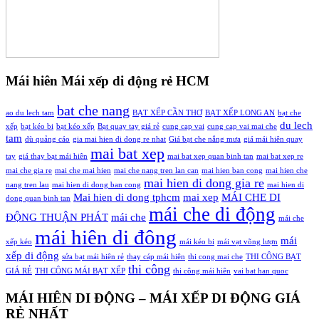
Mái hiên Mái xếp di động rẻ HCM
bat che nang
ao du lech tam
BẠT XẾP CẦN THƠ
BẠT XẾP LONG AN
bạt che
du lech
xếp
bạt kéo bi
bạt kéo xếp
Bạt quay tay giá rẻ
cung cap vai
cung cap vai mai che
tam
dù quảng cáo
gia mai hien di dong re nhat
Giá bạt che nắng mưa
giá mái hiên quay
mai bat xep
tay
giá thay bạt mái hiên
mai bat xep quan binh tan
mai bat xep re
mai che gia re
mai che mai hien
mai che nang tren lan can
mai hien ban cong
mai hien che
mai hien di dong gia re
nang tren lau
mai hien di dong ban cong
mai hien di
Mai hien di dong tphcm
mai xep
MÁI CHE DI
dong quan binh tan
mái che di động
ĐỘNG THUẬN PHÁT
mái che
mái che
mái hiên di đông
mái
xếp kéo
mái kéo bi
mái vạt võng lượn
xếp di động
sửa bạt mái hiên rẻ
thay cáp mái hiên
thi cong mai che
THI CÔNG BẠT
thi công
GIÁ RẺ
THI CÔNG MÁI BẠT XẾP
thi công mái hiên
vai bat han quoc
MÁI HIÊN DI ĐỘNG – MÁI XẾP DI ĐỘNG GIÁ
RẺ NHẤT