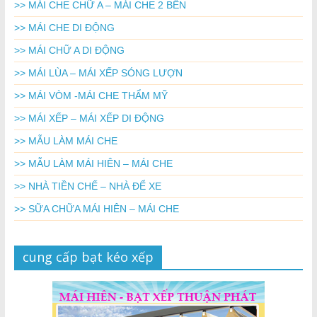
>> MÁI CHE CHỮ A – MÁI CHE 2 BÊN
>> MÁI CHE DI ĐỘNG
>> MÁI CHỮ A DI ĐỘNG
>> MÁI LÙA – MÁI XẾP SÓNG LƯỢN
>> MÁI VÒM -MÁI CHE THẨM MỸ
>> MÁI XẾP – MÁI XẾP DI ĐỘNG
>> MẪU LÀM MÁI CHE
>> MẪU LÀM MÁI HIÊN – MÁI CHE
>> NHÀ TIỀN CHẾ – NHÀ ĐỂ XE
>> SỮA CHỮA MÁI HIÊN – MÁI CHE
cung cấp bạt kéo xếp