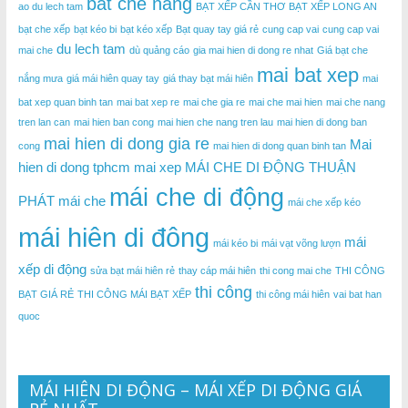
bat che nang
ao du lech tam
BẠT XẾP CẦN THƠ
BẠT XẾP LONG AN
bạt che xếp
bạt kéo bi
bạt kéo xếp
Bạt quay tay giá rẻ
cung cap vai
cung cap vai
du lech tam
mai che
dù quảng cáo
gia mai hien di dong re nhat
Giá bạt che
mai bat xep
nắng mưa
giá mái hiên quay tay
giá thay bạt mái hiên
mai
bat xep quan binh tan
mai bat xep re
mai che gia re
mai che mai hien
mai che nang
tren lan can
mai hien ban cong
mai hien che nang tren lau
mai hien di dong ban
mai hien di dong gia re
Mai
cong
mai hien di dong quan binh tan
hien di dong tphcm
mai xep
MÁI CHE DI ĐỘNG THUẬN
mái che di động
PHÁT
mái che
mái che xếp kéo
mái hiên di đông
mái
mái kéo bi
mái vạt võng lượn
xếp di động
sửa bạt mái hiên rẻ
thay cáp mái hiên
thi cong mai che
THI CÔNG
thi công
BẠT GIÁ RẺ
THI CÔNG MÁI BẠT XẾP
thi công mái hiên
vai bat han
quoc
MÁI HIÊN DI ĐỘNG – MÁI XẾP DI ĐỘNG GIÁ