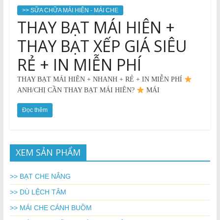
>> SỮA CHỮA MÁI HIÊN - MÁI CHE
THAY BẠT MÁI HIÊN +
THAY BẠT XẾP GIÁ SIÊU
RẺ + IN MIỄN PHÍ
THAY BẠT MÁI HIÊN + NHANH + RẺ + IN MIỄN PHÍ
ANH/CHỊ CẦN THAY BẠT MÁI HIÊN?
MÁI
Đọc thêm
XEM SẢN PHẨM
>> BẠT CHE NẮNG
>> DÙ LỆCH TÂM
>> MÁI CHE CÁNH BUỒM