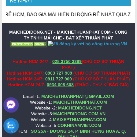
RẺ NHẤT
Ẻ HCM, BÁO GIÁ MÁI HIÊN DI ĐỘNG RẺ NHẤT QUA ZALO, 
MAICHEDIDONG.NET - MAICHETHUANPHAT.COM -
CÔNG
TY TNHH MÁI CHE - BẠT XẾP THUẬN PHÁT
Hotline HCM 24/7 :
028 3750 3399
(CHỦ CƠ SỞ THUẬN
PHÁT)
Hotline HCM 24/7:
0903 727 909
(CHỦ CƠ SỞ THUẬN PHÁT)
Hotline HCM 24/7:
0911 727 909
(CHỦ CƠ SỞ THUẬN PHÁT)
Hotline HCM 24/7:
0934 608 608
(THẢO - THƯ KÍ BÁO GIÁ)
Email -1:
MAICHETHUANPHAT@GMAIL.COM
Website -1:
MAICHETHUANPHAT.COM
Website -2:
MAICHEDIDONG.NET
Website -3:
MAICHEDIDONG.COM.VN
Website -4:
MAIXEPTHUANPHAT.COM
Website -5:
COKHINAMVIET.COM
VP HCM :
SỐ 25A - ĐƯỜNG 14, P. BÌNH HƯNG HÒA A, Q.