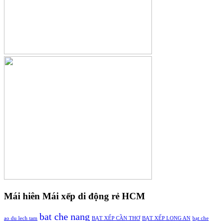
Mái hiên Mái xếp di động rẻ HCM
bat che nang
ao du lech tam
BẠT XẾP CẦN THƠ
BẠT XẾP LONG AN
bạt che