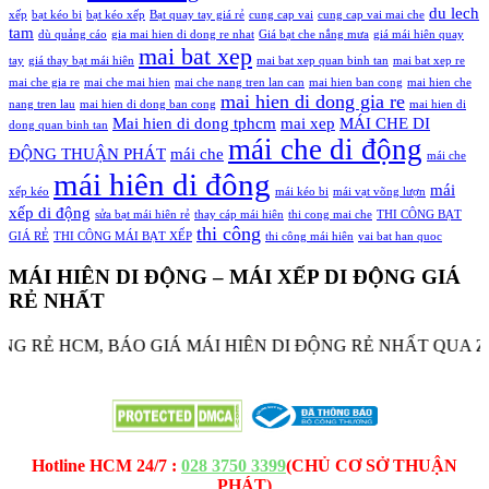
du lech
xếp
bạt kéo bi
bạt kéo xếp
Bạt quay tay giá rẻ
cung cap vai
cung cap vai mai che
tam
dù quảng cáo
gia mai hien di dong re nhat
Giá bạt che nắng mưa
giá mái hiên quay
mai bat xep
tay
giá thay bạt mái hiên
mai bat xep quan binh tan
mai bat xep re
mai che gia re
mai che mai hien
mai che nang tren lan can
mai hien ban cong
mai hien che
mai hien di dong gia re
nang tren lau
mai hien di dong ban cong
mai hien di
Mai hien di dong tphcm
mai xep
MÁI CHE DI
dong quan binh tan
mái che di động
ĐỘNG THUẬN PHÁT
mái che
mái che
mái hiên di đông
mái
xếp kéo
mái kéo bi
mái vạt võng lượn
xếp di động
sửa bạt mái hiên rẻ
thay cáp mái hiên
thi cong mai che
THI CÔNG BẠT
thi công
GIÁ RẺ
THI CÔNG MÁI BẠT XẾP
thi công mái hiên
vai bat han quoc
MÁI HIÊN DI ĐỘNG – MÁI XẾP DI ĐỘNG GIÁ
RẺ NHẤT
 RẺ HCM, BÁO GIÁ MÁI HIÊN DI ĐỘNG RẺ NHẤT QUA ZALO
MAICHEDIDONG.NET - MAICHETHUANPHAT.COM -
CÔNG TY TNHH MÁI CHE - BẠT XẾP THUẬN PHÁT
Hotline HCM 24/7 :
028 3750 3399
(CHỦ CƠ SỞ THUẬN
PHÁT)