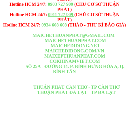
Hotline HCM 24/7:
0903 727 909
(CHỦ CƠ SỞ THUẬN
PHÁT)
Hotline HCM 24/7:
0911 727 909
(CHỦ CƠ SỞ THUẬN
PHÁT)
Hotline HCM 24/7:
0934 608 608
(THẢO - THƯ KÍ BÁO GIÁ)
Email -1:
MAICHETHUANPHAT@GMAIL.COM
Website -1:
MAICHETHUANPHAT.COM
Website -2:
MAICHEDIDONG.NET
Website -3:
MAICHEDIDONG.COM.VN
Website -4:
MAIXEPTHUANPHAT.COM
Website -5:
COKHINAMVIET.COM
VP HCM :
SỐ 25A - ĐƯỜNG 14, P. BÌNH HƯNG HÒA A, Q.
BÌNH TÂN
Nằm đoạn giữa Lê Văn Quới <= Ngã Tư Bốn Xã <= Đầm Sen đi
thẳng qua
Chi Nhánh :
THUẬN PHÁT CẦN THƠ - TP CẦN THƠ
Chi Nhánh :
THUẬN PHÁT ĐÀ LẠT - TP ĐÀ LẠT
Thi công: Quận 1, Quận 2, Quận 3, Quận 4, Quận 5, Quận 6, Quận
7, Quận 8, Quận 9, Quận 10, Quận 11, Quận 12, Quận Bình
Thạnh, Quận Bình Chánh, Quận Bình Tân, Quận Thủ đức, Hóc
môn, Củ Chi,Tân Bình, Tân phú.. Các tỉnh lân cận HCM: Bình
Dương, Đồng Nai, Tiền Giang, Cần Giờ, Long An, Tây Ninh, Phú
Quốc, Kiên Giang. Chúng tôi có cơ sở chi nhánh tại Cần Thơ, Phú