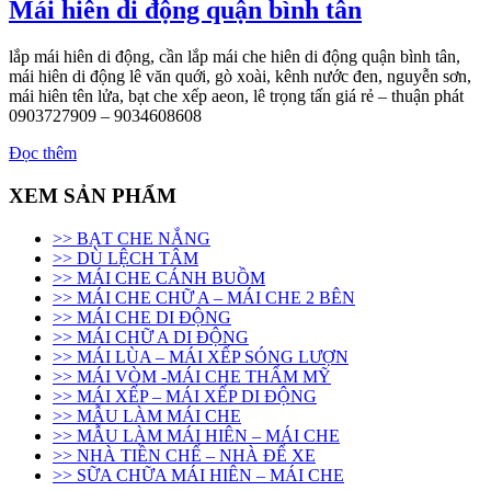
Mái hiên di động quận bình tân
lắp mái hiên di động, cần lắp mái che hiên di động quận bình tân,
mái hiên di động lê văn quới, gò xoài, kênh nước đen, nguyễn sơn,
mái hiên tên lửa, bạt che xếp aeon, lê trọng tấn giá rẻ – thuận phát
0903727909 – 9034608608
Đọc thêm
XEM SẢN PHẨM
>> BẠT CHE NẮNG
>> DÙ LỆCH TÂM
>> MÁI CHE CÁNH BUỒM
>> MÁI CHE CHỮ A – MÁI CHE 2 BÊN
>> MÁI CHE DI ĐỘNG
>> MÁI CHỮ A DI ĐỘNG
>> MÁI LÙA – MÁI XẾP SÓNG LƯỢN
>> MÁI VÒM -MÁI CHE THẨM MỸ
>> MÁI XẾP – MÁI XẾP DI ĐỘNG
>> MẪU LÀM MÁI CHE
>> MẪU LÀM MÁI HIÊN – MÁI CHE
>> NHÀ TIỀN CHẾ – NHÀ ĐỂ XE
>> SỮA CHỮA MÁI HIÊN – MÁI CHE