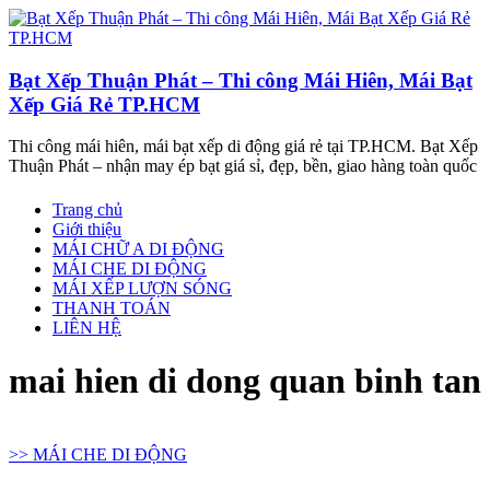
Bạt Xếp Thuận Phát – Thi công Mái Hiên, Mái Bạt
Xếp Giá Rẻ TP.HCM
Thi công mái hiên, mái bạt xếp di động giá rẻ tại TP.HCM. Bạt Xếp
Thuận Phát – nhận may ép bạt giá sỉ, đẹp, bền, giao hàng toàn quốc
Trang chủ
Giới thiệu
MÁI CHỮ A DI ĐỘNG
MÁI CHE DI ĐỘNG
MÁI XẾP LƯỢN SÓNG
THANH TOÁN
LIÊN HỆ
mai hien di dong quan binh tan
>> MÁI CHE DI ĐỘNG