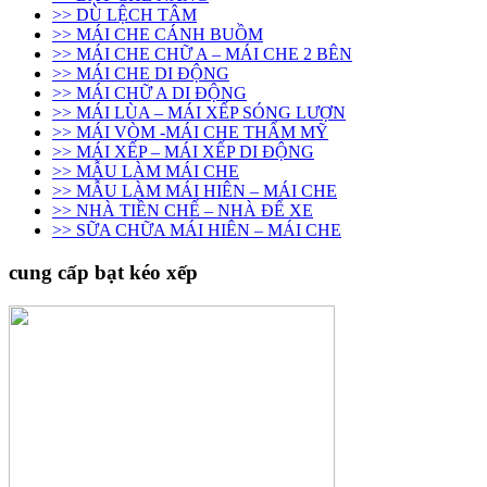
>> DÙ LỆCH TÂM
>> MÁI CHE CÁNH BUỒM
>> MÁI CHE CHỮ A – MÁI CHE 2 BÊN
>> MÁI CHE DI ĐỘNG
>> MÁI CHỮ A DI ĐỘNG
>> MÁI LÙA – MÁI XẾP SÓNG LƯỢN
>> MÁI VÒM -MÁI CHE THẨM MỸ
>> MÁI XẾP – MÁI XẾP DI ĐỘNG
>> MẪU LÀM MÁI CHE
>> MẪU LÀM MÁI HIÊN – MÁI CHE
>> NHÀ TIỀN CHẾ – NHÀ ĐỂ XE
>> SỮA CHỮA MÁI HIÊN – MÁI CHE
cung cấp bạt kéo xếp