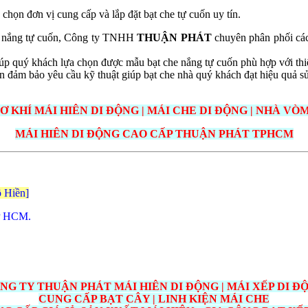
chọn đơn vị cung cấp và lắp đặt bạt che tự cuốn uy tín.
he nắng tự cuốn, Công ty TNHH
THUẬN PHÁT
chuyên phân phối các
iúp quý khách lựa chọn được mẫu bạt che nắng tự cuốn phù hợp với thiế
n đảm bảo yêu cầu kỹ thuật giúp bạt che nhà quý khách đạt hiệu quả s
Ơ KHÍ MÁI HIÊN DI ĐỘNG | MÁI CHE DI ĐỘNG | NHÀ VÒM
MÁI HIÊN DI ĐỘNG CAO CẤP THUẬN PHÁT TPHCM
 Hiền]
P HCM.
NG TY THUẬN PHÁT MÁI HIÊN DI ĐỘNG | MÁI XẾP DI Đ
CUNG CẤP BẠT CÂY | LINH KIỆN MÁI CHE