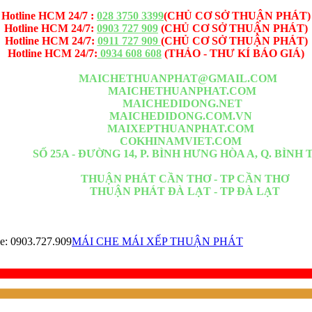
Hotline HCM 24/7 :
028 3750 3399
(CHỦ CƠ SỞ THUẬN PHÁT)
Hotline HCM 24/7:
0903 727 909
(CHỦ CƠ SỞ THUẬN PHÁT)
Hotline HCM 24/7:
0911 727 909
(CHỦ CƠ SỞ THUẬN PHÁT)
Hotline HCM 24/7:
0934 608 608
(THẢO - THƯ KÍ BÁO GIÁ)
Email -1:
MAICHETHUANPHAT@GMAIL.COM
Website -1:
MAICHETHUANPHAT.COM
Website -2:
MAICHEDIDONG.NET
Website -3:
MAICHEDIDONG.COM.VN
Website -4:
MAIXEPTHUANPHAT.COM
Website -5:
COKHINAMVIET.COM
 HCM :
SỐ 25A - ĐƯỜNG 14, P. BÌNH HƯNG HÒA A, Q. BÌNH
m đoạn giữa Lê Văn Quới <= Ngã Tư Bốn Xã <= Đầm Sen đi thẳng 
Chi Nhánh :
THUẬN PHÁT CẦN THƠ - TP CẦN THƠ
Chi Nhánh :
THUẬN PHÁT ĐÀ LẠT - TP ĐÀ LẠT
uận 7, Quận 8, Quận 9, Quận 10, Quận 11, Quận 12, Quận Bình Thạn
 Đồng Nai, Tiền Giang, Cần Giờ, Long An, Tây Ninh, Phú Quốc, Kiên
e: 0903.727.909
MÁI CHE MÁI XẾP THUẬN PHÁT