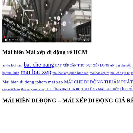
Mái hiên Mái xếp di động rẻ HCM
bat che nang
ao du lech tam
BẠT XẾP CẦN THƠ
BẠT XẾP LONG AN
bạt che xếp
mai bat xep
bạt mái hiên
mai bat xep quan binh tan
mai bat xep re
mai che gia re
m
Mai hien di dong tphcm
mai xep
MÁI CHE DI ĐỘNG THUẬN PHÁT
thi c
cáp mái hiên
thi cong mai che
THI CÔNG BẠT GIÁ RẺ
THI CÔNG MÁI BẠT XẾP
MÁI HIÊN DI ĐỘNG – MÁI XẾP DI ĐỘNG GIÁ 
MAICHEDIDONG.NET 