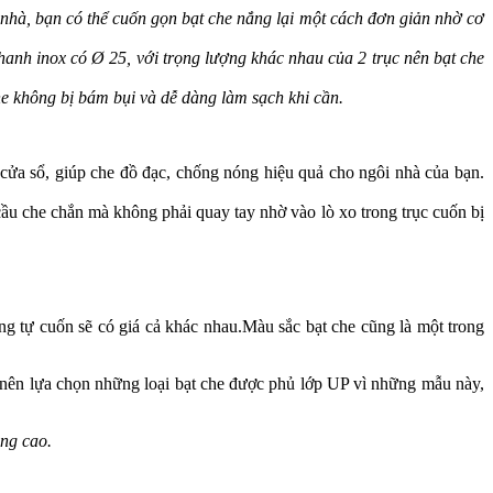
hà, bạn có thể cuốn gọn bạt che nắng lại một cách đơn giản nhờ cơ
anh inox có Ø 25, với trọng lượng khác nhau của 2 trục nên bạt che
e không bị bám bụi và dễ dàng làm sạch khi cần.
ửa sổ, giúp che đồ đạc, chống nóng hiệu quả cho ngôi nhà của bạn.
cầu che chắn mà không phải quay tay nhờ vào lò xo trong trục cuốn bị
tự cuốn sẽ có giá cả khác nhau.Màu sắc bạt che cũng là một trong
 lựa chọn những loại bạt che được phủ lớp UP vì những mẫu này,
àng cao.