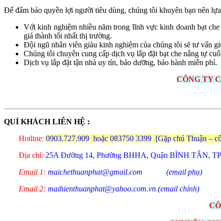
Để đẩm bảo quyền lợi người tiêu dùng, chúng tôi khuyên bạn nên lựa 
Với kinh nghiệm nhiều năm trong lĩnh vực kinh doanh bạt c
giá thành tốt nhất thị trường.
Đội ngũ nhân viên giàu kinh nghiệm của chúng tôi sẽ tư vấn g
Chúng tôi chuyên cung cấp dịch vụ lắp đặt bạt che nắng tự cuố
Dịch vụ lắp đặt tận nhà uy tín, bảo dưỡng, bảo hành miễn phí.
CÔNG TY C
QUÍ KHÁCH LIÊN HỆ :
Hotline:
0903.727.909
hoặc 083750 3399 [Gặp chú Thuận – cô
Địa chỉ:
25A Đường 14, Phường BHHA, Quận BÌNH TÂN, T
Email 1:
maichethuanphat@gmail.com (email phụ)
Email 2:
maihienthuanphat@yahoo.com.vn (email chính)
CÔ