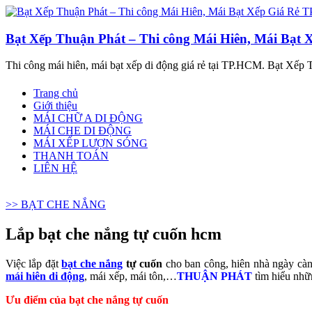
Bạt Xếp Thuận Phát – Thi công Mái Hiên, Mái Bạt
Thi công mái hiên, mái bạt xếp di động giá rẻ tại TP.HCM. Bạt Xếp T
Trang chủ
Giới thiệu
MÁI CHỮ A DI ĐỘNG
MÁI CHE DI ĐỘNG
MÁI XẾP LƯỢN SÓNG
THANH TOÁN
LIÊN HỆ
>> BẠT CHE NẮNG
Lắp bạt che nắng tự cuốn hcm
Việc lắp đặt
bạt che nắng
tự cuốn
cho ban công, hiên nhà ngày càng
mái hiên di động
, mái xếp, mái tôn,…
THUẬN PHÁT
tìm hiểu nhữn
Ưu điểm của bạt che nắng tự cuốn