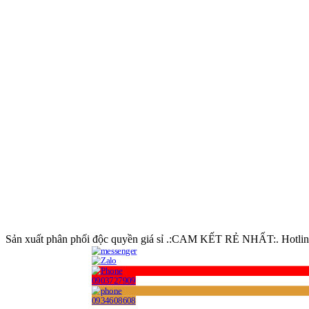
VP
Nằ
Thi công: Quận 1, Quận 2, Quận 3, Quận 4, Quận 5, Quận 6, Q
Chi,Tân Bình, Tân phú.. Các tỉnh lân cận HCM: Bình Dương,
Sản xuất phân phối độc quyền giá sỉ .:CAM KẾT RẺ NHẤT:. Hotlin
0903727909
0934608608