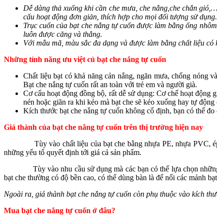
Dễ dàng thả xuống khi cần che mưa, che nắng,che chắn gió,…
cấu hoạt động đơn giản, thích hợp cho mọi đối tượng sử dụng.
Trục cuốn của bạt che nắng tự cuốn được làm bằng ống nhôm c
luôn được căng và thẳng.
Với mẫu mã, màu sắc đa dạng và được làm bằng chất liệu có k
Những tính năng ưu việt củ bạt che nắng tự cuốn
Chất liệu bạt có khả năng cản nắng, ngăn mưa, chống nóng và
Bạt che nắng tự cuốn rất an toàn với trẻ em và người già.
Cơ cấu hoạt động đồng bộ, rất dễ sử dụng: Cơ chế hoạt động gi
nén hoặc giãn ra khi kéo mà bạt che sẽ kéo xuống hay tự động c
Kích thước bạt che nắng tự cuốn không cố định, bạn có thể đo 
Giá thành của bạt che nắng tự cuốn trên thị trường hiện nay
Tùy vào chất liệu của bạt che bằng nhựa PE, nhựa PVC, ép với sợ
những yếu tố quyết định tới giá cả sản phẩm.
Tùy vào nhu cầu sử dụng mà các bạn có thể lựa chọn những mẫu 
bạt che thường có độ bền cao, có thể dùng bàn là để nối các mảnh bạ
Ngoài ra, giá thành bạt che nắng tự cuốn còn phụ thuộc vào kích thư
Mua bạt che nắng tự cuốn ở đâu?