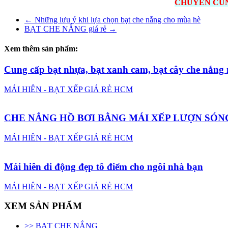
CHUYÊN CUNG
←
Những lưu ý khi lựa chọn bạt che nắng cho mùa hè
BẠT CHE NẮNG giá rẻ
→
Xem thêm sản phẩm:
Cung cấp bạt nhựa, bạt xanh cam, bạt cây che nắng
MÁI HIÊN - BẠT XẾP GIÁ RẺ HCM
CHE NẮNG HỒ BƠI BẰNG MÁI XẾP LƯỢN SÓN
MÁI HIÊN - BẠT XẾP GIÁ RẺ HCM
Mái hiên di động đẹp tô điểm cho ngôi nhà bạn
MÁI HIÊN - BẠT XẾP GIÁ RẺ HCM
XEM SẢN PHẨM
>> BẠT CHE NẮNG