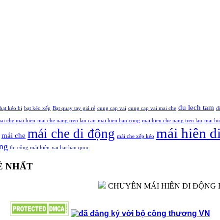
du lech tam
bạt kéo bi
bạt kéo xếp
Bạt quay tay giá rẻ
cung cap vai
cung cap vai mai che
d
ai che mai hien
mai che nang tren lan can
mai hien ban cong
mai hien che nang tren lau
mai hi
mái hiên d
mái che di động
mái che
mái che xếp kéo
ông
thi công mái hiên
vai bat han quoc
RẺ NHẤT
CHUYÊN MÁI HIÊN DI ĐỘNG RẺ HCM,
- MAICHETHUANPHAT.COM -
CÔNG TY TNHH MÁI CHE -