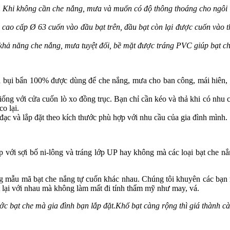
 Khi không cần che nắng, mưa và muốn có độ thông thoáng cho ngôi n
ao cấp Ø 63 cuốn vào đầu bạt trên, đầu bạt còn lại được cuốn vào th
hả năng che nắng, mưa tuyệt đối, bề mặt được tráng PVC giúp bạt ch
 bụi bẩn 100% được dùng để che nắng, mưa cho ban công, mái hiên, c
ống với cửa cuốn lò xo đồng trục. Bạn chỉ cần kéo và thả khi có nhu 
o lại.
đạc và lắp đặt theo kích thước phù hợp với nhu cầu của gia đình mình.
i bố ni-lông và tráng lớp UP hay không mà các loại bạt che nắng 
mã bạt che nắng tự cuốn khác nhau. Chúng tôi khuyên các bạn nên
t lại với nhau mà không làm mất đi tính thẩm mỹ như may, vá.
ớc bạt che mà gia đình bạn lắp đặt.Khổ bạt càng rộng thì giá thành c