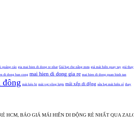
ù quảng cáo
gia mai hien di dong re nhat
Giá bạt che nắng mưa
giá mái hiên quay tay
giá thay
mai hien di dong gia re
en di dong ban cong
mai hien di dong quan binh tan
i đông
mái xếp di động
mái kéo bi
mái vạt võng lượn
sửa bạt mái hiên rẻ
thay
 BÁO GIÁ MÁI HIÊN DI ĐỘNG RẺ NHẤT QUA ZALO, SĐT. G
 BẠT XẾP THUẬN PHÁT