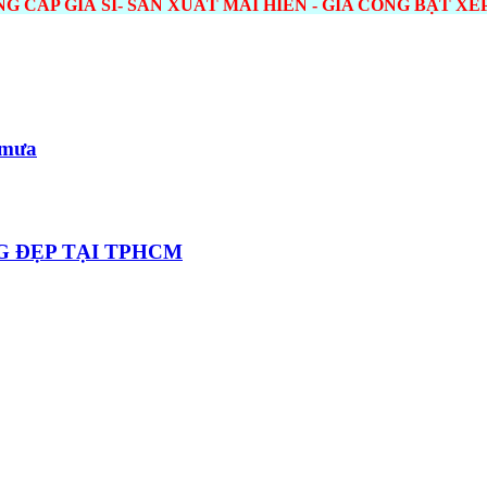
 CẤP GIÁ SỈ- SẢN XUẤT MÁI HIÊN - GIA CÔNG BẠT XẾ
 mưa
G ĐẸP TẠI TPHCM