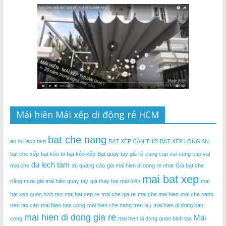
Mái hiên Mái xếp di động rẻ HCM
bat che nang
ao du lech tam
BẠT XẾP CẦN THƠ
BẠT XẾP LONG AN
bạt che xếp
bạt kéo bi
bạt kéo xếp
Bạt quay tay giá rẻ
cung cap vai
cung cap vai
du lech tam
mai che
dù quảng cáo
gia mai hien di dong re nhat
Giá bạt che
mai bat xep
nắng mưa
giá mái hiên quay tay
giá thay bạt mái hiên
mai
bat xep quan binh tan
mai bat xep re
mai che gia re
mai che mai hien
mai che nang
tren lan can
mai hien ban cong
mai hien che nang tren lau
mai hien di dong ban
mai hien di dong gia re
Mai
cong
mai hien di dong quan binh tan