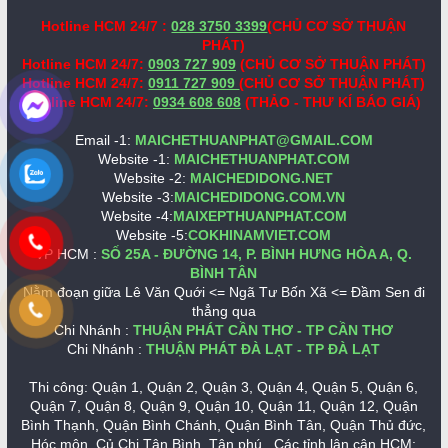
Hotline HCM 24/7 :
028 3750 3399
(CHỦ CƠ SỞ THUẬN
PHÁT)
Hotline HCM 24/7:
0903 727 909
(CHỦ CƠ SỞ THUẬN PHÁT)
Hotline HCM 24/7:
0911 727 909
(CHỦ CƠ SỞ THUẬN PHÁT)
Hotline HCM 24/7:
0934 608 608
(THẢO - THƯ KÍ BÁO GIÁ)
Email -1:
MAICHETHUANPHAT@GMAIL.COM
Website -1:
MAICHETHUANPHAT.COM
Website -2:
MAICHEDIDONG.NET
Website -3:
MAICHEDIDONG.COM.VN
Website -4:
MAIXEPTHUANPHAT.COM
Website -5:
COKHINAMVIET.COM
VP HCM :
SỐ 25A - ĐƯỜNG 14, P. BÌNH HƯNG HÒA A, Q.
BÌNH TÂN
Nằm đoạn giữa Lê Văn Quới <= Ngã Tư Bốn Xã <= Đầm Sen đi
thẳng qua
Chi Nhánh :
THUẬN PHÁT CẦN THƠ - TP CẦN THƠ
Chi Nhánh :
THUẬN PHÁT ĐÀ LẠT - TP ĐÀ LẠT
Thi công: Quận 1, Quận 2, Quận 3, Quận 4, Quận 5, Quận 6,
Quận 7, Quận 8, Quận 9, Quận 10, Quận 11, Quận 12, Quận
Bình Thạnh, Quận Bình Chánh, Quận Bình Tân, Quận Thủ đức,
Hóc môn, Củ Chi,Tân Bình, Tân phú.. Các tỉnh lân cận HCM: