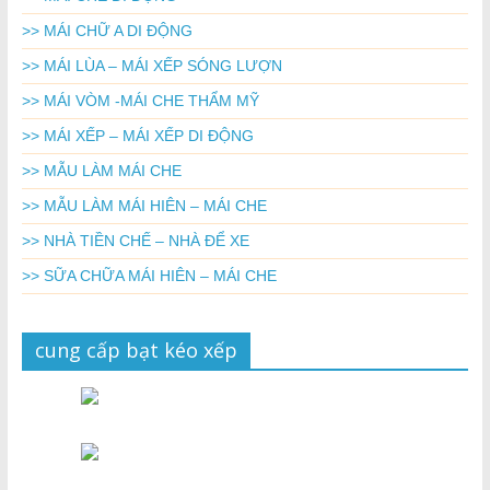
>> MÁI CHỮ A DI ĐỘNG
>> MÁI LÙA – MÁI XẾP SÓNG LƯỢN
>> MÁI VÒM -MÁI CHE THẨM MỸ
>> MÁI XẾP – MÁI XẾP DI ĐỘNG
>> MẪU LÀM MÁI CHE
>> MẪU LÀM MÁI HIÊN – MÁI CHE
>> NHÀ TIỀN CHẾ – NHÀ ĐỂ XE
>> SỮA CHỮA MÁI HIÊN – MÁI CHE
cung cấp bạt kéo xếp