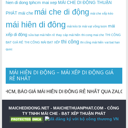
hien di dong tphcm
mai xep
MÁI CHE DI ĐỘNG THUẬN
mái che di động
PHÁT
mái che
mái che xếp kéo
mái hiên di đông
mái
mái kéo bi
mái vạt võng lượn
xếp di động
sửa bạt mái hiên rẻ
thay cáp mái hiên
thi cong mai che
THI CÔNG
thi công
BẠT GIÁ RẺ
THI CÔNG MÁI BẠT XẾP
thi công mái hiên
vai bat han
quoc
MÁI HIÊN DI ĐỘNG – MÁI XẾP DI ĐỘNG GIÁ
RẺ NHẤT
CM, BÁO GIÁ MÁI HIÊN DI ĐỘNG RẺ NHẤT QUA ZALO, SĐT
MAICHEDIDONG.NET - MAICHETHUANPHAT.COM -
CÔNG
TY TNHH MÁI CHE - BẠT XẾP THUẬN PHÁT