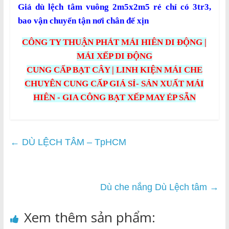
Giá dù lệch tâm vuông 2m5x2m5 rẻ chỉ có 3tr3,
bao vận chuyển tận nơi chân đế xịn
CÔNG TY THUẬN PHÁT MÁI HIÊN DI ĐỘNG |
MÁI XẾP DI ĐỘNG
CUNG CẤP BẠT CÂY | LINH KIỆN MÁI CHE
CHUYÊN CUNG CẤP GIÁ SỈ- SẢN XUẤT MÁI
HIÊN - GIA CÔNG BẠT XẾP MAY ÉP SẴN
←
DÙ LỆCH TÂM – TpHCM
Dù che nắng Dù Lệch tâm
→
Xem thêm sản phẩm: