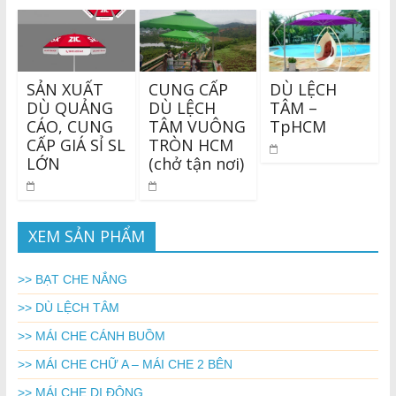
SẢN XUẤT
CUNG CẤP
DÙ LỆCH
DÙ QUẢNG
DÙ LỆCH
TÂM –
CÁO, CUNG
TÂM VUÔNG
TpHCM
CẤP GIÁ SỈ SL
TRÒN HCM
LỚN
(chở tận nơi)
XEM SẢN PHẨM
>> BẠT CHE NẮNG
>> DÙ LỆCH TÂM
>> MÁI CHE CÁNH BUỒM
>> MÁI CHE CHỮ A – MÁI CHE 2 BÊN
>> MÁI CHE DI ĐỘNG