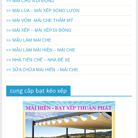
>> MÁI CHỮ A DI ĐỘNG
>> MÁI LÙA – MÁI XẾP SÓNG LƯỢN
>> MÁI VÒM -MÁI CHE THẨM MỸ
>> MÁI XẾP – MÁI XẾP DI ĐỘNG
>> MẪU LÀM MÁI CHE
>> MẪU LÀM MÁI HIÊN – MÁI CHE
>> NHÀ TIỀN CHẾ – NHÀ ĐỂ XE
>> SỮA CHỮA MÁI HIÊN – MÁI CHE
cung cấp bạt kéo xếp