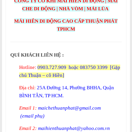
CÔNG TY CƠ KHÍ MÁI HIÊN DI ĐỘNG | MÁI
CHE DI ĐỘNG | NHÀ VÒM | MÁI LÙA
MÁI HIÊN DI ĐỘNG CAO CẤP THUẬN PHÁT
TPHCM
QUÍ KHÁCH LIÊN HỆ :
Hotline:
0903.727.909
hoặc 083750 3399 [Gặp
chú Thuận – cô Hiền]
Địa chỉ:
25A Đường 14, Phường BHHA, Quận
BÌNH TÂN, TP HCM.
Email 1:
maichethuanphat@gmail.com
(email phụ)
Email 2:
maihienthuanphat@yahoo.com.vn