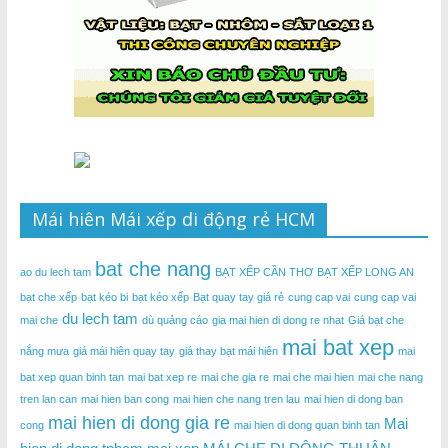
Mái hiên Mái xếp di động rẻ HCM
bat che nang
ao du lech tam
BẠT XẾP CẦN THƠ
BẠT XẾP LONG AN
bạt che xếp
bạt kéo bi
bạt kéo xếp
Bạt quay tay giá rẻ
cung cap vai
cung cap vai
du lech tam
mai che
dù quảng cáo
gia mai hien di dong re nhat
Giá bạt che
mai bat xep
nắng mưa
giá mái hiên quay tay
giá thay bạt mái hiên
mai
bat xep quan binh tan
mai bat xep re
mai che gia re
mai che mai hien
mai che nang
tren lan can
mai hien ban cong
mai hien che nang tren lau
mai hien di dong ban
mai hien di dong gia re
Mai
cong
mai hien di dong quan binh tan