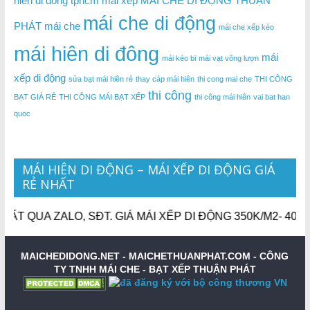
hien di dong tphcm
mai xep
MÁI CHE DI ĐỘNG THUẬN
mái che di động
PHÁT
mái che
mái che xếp kéo
mái hiên di đông
mái
mái kéo bi
mái vạt võng lượn
xếp di động
sửa bạt mái hiên rẻ
thay cáp mái hiên
thi cong mai che
THI CÔNG
thi công
BẠT GIÁ RẺ
THI CÔNG MÁI BẠT XẾP
thi công mái hiên
vai bat han
quoc
MÁI HIÊN DI ĐỘNG – MÁI XẾP DI ĐỘNG GIÁ
RẺ NHẤT
 QUA ZALO, SĐT. GIÁ MÁI XẾP DI ĐỘNG 350K/M2- 400K/
MAICHEDIDONG.NET - MAICHETHUANPHAT.COM -
CÔNG
TY TNHH MÁI CHE - BẠT XẾP THUẬN PHÁT