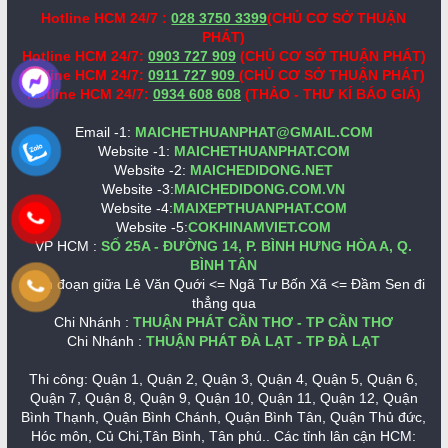
Hotline HCM 24/7 :
028 3750 3399
(CHỦ CƠ SỞ THUẬN
PHÁT)
Hotline HCM 24/7:
0903 727 909
(CHỦ CƠ SỞ THUẬN PHÁT)
Hotline HCM 24/7:
0911 727 909
(CHỦ CƠ SỞ THUẬN PHÁT)
Hotline HCM 24/7:
0934 608 608
(THẢO - THƯ KÍ BÁO GIÁ)
Email -1:
MAICHETHUANPHAT@GMAIL.COM
Website -1:
MAICHETHUANPHAT.COM
Website -2:
MAICHEDIDONG.NET
Website -3:
MAICHEDIDONG.COM.VN
Website -4:
MAIXEPTHUANPHAT.COM
Website -5:
COKHINAMVIET.COM
VP HCM :
SỐ 25A - ĐƯỜNG 14, P. BÌNH HƯNG HÒA A, Q.
BÌNH TÂN
Nằm đoạn giữa Lê Văn Quới <= Ngã Tư Bốn Xã <= Đầm Sen đi
thẳng qua
Chi Nhánh :
THUẬN PHÁT CẦN THƠ - TP CẦN THƠ
Chi Nhánh :
THUẬN PHÁT ĐÀ LẠT - TP ĐÀ LẠT
Thi công: Quận 1, Quận 2, Quận 3, Quận 4, Quận 5, Quận 6,
Quận 7, Quận 8, Quận 9, Quận 10, Quận 11, Quận 12, Quận
Bình Thạnh, Quận Bình Chánh, Quận Bình Tân, Quận Thủ đức,
Hóc môn, Củ Chi,Tân Bình, Tân phú.. Các tỉnh lân cận HCM: