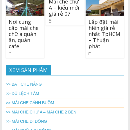
Mái che chữ
A – kiểu mới
giá rẻ 07
Nơi cung
Lắp đặt mái
cấp mái che
hiên giá rẻ
chữ a quán
nhất TpHCM
ăn, quán
– Thuận
cafe
phát
XEM SẢN PHẨM
>> BẠT CHE NẮNG
>> DÙ LỆCH TÂM
>> MÁI CHE CÁNH BUỒM
>> MÁI CHE CHỮ A – MÁI CHE 2 BÊN
>> MÁI CHE DI ĐỘNG