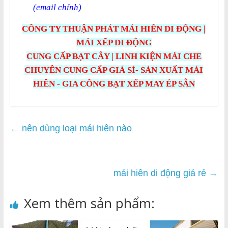
(email chính)
CÔNG TY THUẬN PHÁT MÁI HIÊN DI ĐỘNG |
MÁI XẾP DI ĐỘNG
CUNG CẤP BẠT CÂY | LINH KIỆN MÁI CHE
CHUYÊN CUNG CẤP GIÁ SỈ- SẢN XUẤT MÁI
HIÊN - GIA CÔNG BẠT XẾP MAY ÉP SẴN
←
nên dùng loại mái hiên nào
mái hiên di động giá rẻ
→
Xem thêm sản phẩm: