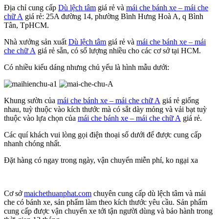
Địa chỉ cung cấp
Dù lệch tâm
giá rẻ và
mái che bánh xe – mái che
chữ A
giá rẻ: 25A đường 14, phường Bình Hưng Hoà A, q Bình
Tân, TpHCM.
Nhà xưởng sản xuất
Dù lệch tâm
giá rẻ và
mái che bánh xe – mái
che chữ A
giá rẻ sẵn, có số lượng nhiều cho các cơ sở tại HCM.
Có nhiều kiểu dáng nhưng chủ yếu là hình mẫu dưới:
Khung sườn của
mái che bánh xe – mái che chữ A
giá rẻ giống
nhau, tuỳ thuộc vào kích thước mà có sắt dày mỏng và vải bạt tuỳ
thuộc vào lựa chọn của
mái che bánh xe – mái che chữ A
giá rẻ.
Các quí khách vui lòng gọi điện thoại số dưới để được cung cấp
nhanh chóng nhất.
Đặt hàng có ngay trong ngày, vận chuyển miễn phí, ko ngại xa
Cơ sở
maichethuanphat.com
chuyên cung cấp dù lệch tâm và mái
che có bánh xe, sản phẩm làm theo kích thước yêu cầu. Sản phẩm
cung cấp được vận chuyển xe tới tận người dùng và bảo hành trong