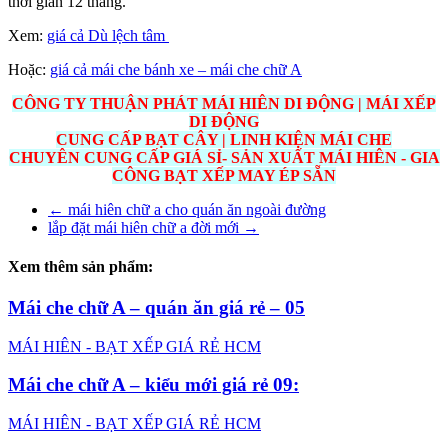
thời gian 12 tháng.
Xem:
giá cả Dù lệch tâm
Hoặc:
giá cả mái che bánh xe – mái che chữ A
CÔNG TY THUẬN PHÁT MÁI HIÊN DI ĐỘNG | MÁI XẾP
DI ĐỘNG
CUNG CẤP BẠT CÂY | LINH KIỆN MÁI CHE
CHUYÊN CUNG CẤP GIÁ SỈ- SẢN XUẤT MÁI HIÊN - GIA
CÔNG BẠT XẾP MAY ÉP SẴN
←
mái hiên chữ a cho quán ăn ngoài đường
lắp đặt mái hiên chữ a đời mới
→
Xem thêm sản phẩm:
Mái che chữ A – quán ăn giá rẻ – 05
MÁI HIÊN - BẠT XẾP GIÁ RẺ HCM
Mái che chữ A – kiểu mới giá rẻ 09:
MÁI HIÊN - BẠT XẾP GIÁ RẺ HCM