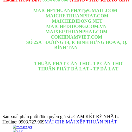
Email -1:
MAICHETHUANPHAT@GMAIL.COM
Website -1:
MAICHETHUANPHAT.COM
Website -2:
MAICHEDIDONG.NET
Website -3:
MAICHEDIDONG.COM.VN
Website -4:
MAIXEPTHUANPHAT.COM
Website -5:
COKHINAMVIET.COM
VP HCM :
SỐ 25A - ĐƯỜNG 14, P. BÌNH HƯNG HÒA A, Q.
BÌNH TÂN
Nằm đoạn giữa Lê Văn Quới <= Ngã Tư Bốn Xã <= Đầm Sen đi
thẳng qua
Chi Nhánh :
THUẬN PHÁT CẦN THƠ - TP CẦN THƠ
Chi Nhánh :
THUẬN PHÁT ĐÀ LẠT - TP ĐÀ LẠT
Thi công: Quận 1, Quận 2, Quận 3, Quận 4, Quận 5, Quận 6, Quận
7, Quận 8, Quận 9, Quận 10, Quận 11, Quận 12, Quận Bình
Thạnh, Quận Bình Chánh, Quận Bình Tân, Quận Thủ đức, Hóc
môn, Củ Chi,Tân Bình, Tân phú.. Các tỉnh lân cận HCM: Bình
Dương, Đồng Nai, Tiền Giang, Cần Giờ, Long An, Tây Ninh, Phú
Quốc, Kiên Giang. Chúng tôi có cơ sở chi nhánh tại Cần Thơ, Phú
Quốc
Sản xuất phân phối độc quyền giá sỉ .:CAM KẾT RẺ NHẤT:.
Hotline: 0903.727.909
MÁI CHE MÁI XẾP THUẬN PHÁT