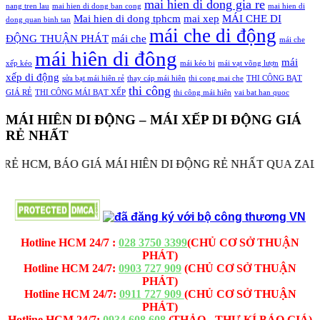
mai hien di dong gia re
nang tren lau
mai hien di dong ban cong
mai hien di
Mai hien di dong tphcm
mai xep
MÁI CHE DI
dong quan binh tan
mái che di động
ĐỘNG THUẬN PHÁT
mái che
mái che
mái hiên di đông
mái
xếp kéo
mái kéo bi
mái vạt võng lượn
xếp di động
sửa bạt mái hiên rẻ
thay cáp mái hiên
thi cong mai che
THI CÔNG BẠT
thi công
GIÁ RẺ
THI CÔNG MÁI BẠT XẾP
thi công mái hiên
vai bat han quoc
MÁI HIÊN DI ĐỘNG – MÁI XẾP DI ĐỘNG GIÁ
RẺ NHẤT
 HCM, BÁO GIÁ MÁI HIÊN DI ĐỘNG RẺ NHẤT QUA ZALO, S
MAICHEDIDONG.NET - MAICHETHUANPHAT.COM -
CÔNG TY TNHH MÁI CHE - BẠT XẾP THUẬN PHÁT
Hotline HCM 24/7 :
028 3750 3399
(CHỦ CƠ SỞ THUẬN
PHÁT)
Hotline HCM 24/7:
0903 727 909
(CHỦ CƠ SỞ THUẬN
PHÁT)
Hotline HCM 24/7:
0911 727 909
(CHỦ CƠ SỞ THUẬN
PHÁT)
Hotline HCM 24/7:
0934 608 608
(THẢO - THƯ KÍ BÁO GIÁ)