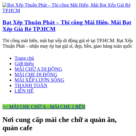
Bạt Xếp Thuận Phát – Thi công Mái Hiên, Mái Bạt
Xếp Giá Rẻ TP.HCM
Thi công mái hiên, mái bạt xếp di động giá rẻ tại TP.HCM. Bạt Xếp
Thuận Phát – nhận may ép bạt giá sỉ, đẹp, bền, giao hàng toàn quốc
Trang chủ
Giới thiệu
MÁI CHỮ A DI ĐỘNG
MÁI CHE DI ĐỘNG
MÁI XẾP LƯỢN SÓNG
THANH TOÁN
LIÊN HỆ
>> MÁI CHE CHỮ A - MÁI CHE 2 BÊN
Nơi cung cấp mái che chữ a quán ăn,
quán cafe