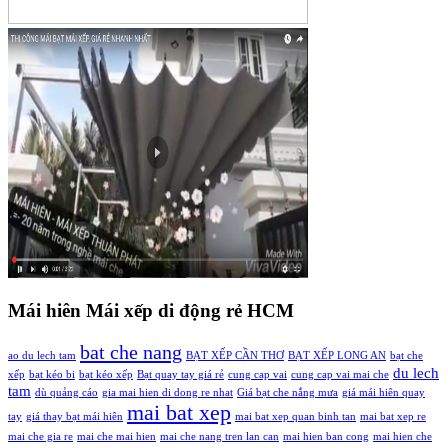
Mái hiên Mái xếp di động rẻ HCM
bat che nang
ao du lech tam
BẠT XẾP CẦN THƠ
BẠT XẾP LONG AN
bạt che
du lech
xếp
bạt kéo bi
bạt kéo xếp
Bạt quay tay giá rẻ
cung cap vai
cung cap vai mai che
tam
dù quảng cáo
gia mai hien di dong re nhat
Giá bạt che nắng mưa
giá mái hiên quay
mai bat xep
tay
giá thay bạt mái hiên
mai bat xep quan binh tan
mai bat xep re
mai che gia re
mai che mai hien
mai che nang tren lan can
mai hien ban cong
mai hien che