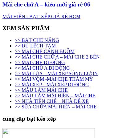
Mái che chữ A – kiểu mới giá rẻ 06
MÁI HIÊN - BẠT XẾP GIÁ RẺ HCM
XEM SẢN PHẨM
>> BẠT CHE NẮNG
>> DÙ LỆCH TÂM
>> MÁI CHE CÁNH BUỒM
>> MÁI CHE CHỮ A – MÁI CHE 2 BÊN
>> MÁI CHE DI ĐỘNG
>> MÁI CHỮ A DI ĐỘNG
>> MÁI LÙA – MÁI XẾP SÓNG LƯỢN
>> MÁI VÒM -MÁI CHE THẨM MỸ
>> MÁI XẾP – MÁI XẾP DI ĐỘNG
>> MẪU LÀM MÁI CHE
>> MẪU LÀM MÁI HIÊN – MÁI CHE
>> NHÀ TIỀN CHẾ – NHÀ ĐỂ XE
>> SỮA CHỮA MÁI HIÊN – MÁI CHE
cung cấp bạt kéo xếp