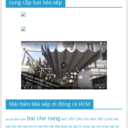
cung cấp bạt kéo xếp
Mái hiên Mái xếp di động rẻ HCM
bat che nang
ao du lech tam
BẠT XẾP CẦN THƠ
BẠT XẾP LONG AN
bạt che xếp
bạt kéo bi
bạt kéo xếp
Bạt quay tay giá rẻ
cung cap vai
cung cap vai