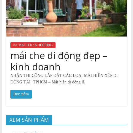
>> MÁI CHỮ A DI ĐỘNG
mái che di động đẹp –
kinh doanh
NHẬN THI CÔNG LẮP ĐẶT CÁC LOẠI MÁI HIÊN XẾP DI
ĐỘNG TẠI TPHCM – Mái hiên di động là
Đọc thêm
XEM SẢN PHẨM