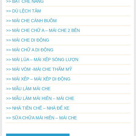
>> BẠT CHE NẮNG
>> DÙ LỆCH TÂM
>> MÁI CHE CÁNH BUỒM
>> MÁI CHE CHỮ A – MÁI CHE 2 BÊN
>> MÁI CHE DI ĐỘNG
>> MÁI CHỮ A DI ĐỘNG
>> MÁI LÙA – MÁI XẾP SÓNG LƯỢN
>> MÁI VÒM -MÁI CHE THẨM MỸ
>> MÁI XẾP – MÁI XẾP DI ĐỘNG
>> MẪU LÀM MÁI CHE
>> MẪU LÀM MÁI HIÊN – MÁI CHE
>> NHÀ TIỀN CHẾ – NHÀ ĐỂ XE
>> SỮA CHỮA MÁI HIÊN – MÁI CHE