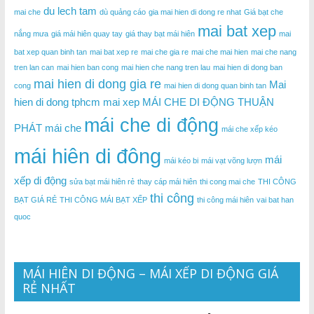
du lech tam
mai che
dù quảng cáo
gia mai hien di dong re nhat
Giá bạt che
mai bat xep
nắng mưa
giá mái hiên quay tay
giá thay bạt mái hiên
mai
bat xep quan binh tan
mai bat xep re
mai che gia re
mai che mai hien
mai che nang
tren lan can
mai hien ban cong
mai hien che nang tren lau
mai hien di dong ban
mai hien di dong gia re
Mai
cong
mai hien di dong quan binh tan
hien di dong tphcm
mai xep
MÁI CHE DI ĐỘNG THUẬN
mái che di động
PHÁT
mái che
mái che xếp kéo
mái hiên di đông
mái
mái kéo bi
mái vạt võng lượn
xếp di động
sửa bạt mái hiên rẻ
thay cáp mái hiên
thi cong mai che
THI CÔNG
thi công
BẠT GIÁ RẺ
THI CÔNG MÁI BẠT XẾP
thi công mái hiên
vai bat han
quoc
MÁI HIÊN DI ĐỘNG – MÁI XẾP DI ĐỘNG GIÁ
RẺ NHẤT