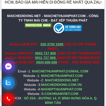
CM, BÁO GIÁ MÁI HIÊN DI ĐỘNG RẺ NHẤT QUA ZALO, SĐT
MAICHEDIDONG.NET - MAICHETHUANPHAT.COM -
CÔNG
TY TNHH MÁI CHE - BẠT XẾP THUẬN PHÁT
Hotline HCM 24/7 :
028 3750 3399
(CHỦ CƠ SỞ THUẬN
PHÁT)
Hotline HCM 24/7:
0903 727 909
(CHỦ CƠ SỞ THUẬN PHÁT)
Hotline HCM 24/7:
0911 727 909
(CHỦ CƠ SỞ THUẬN PHÁT)
Hotline HCM 24/7:
0934 608 608
(THẢO - THƯ KÍ BÁO GIÁ)
Email -1:
MAICHETHUANPHAT@GMAIL.COM
Website -1:
MAICHETHUANPHAT.COM
Website -2:
MAICHEDIDONG.NET
Website -3:
MAICHEDIDONG.COM.VN
Website -4:
MAIXEPTHUANPHAT.COM
Website -5:
COKHINAMVIET.COM
VP HCM :
SỐ 25A - ĐƯỜNG 14, P. BÌNH HƯNG HÒA A, Q.
BÌNH TÂN