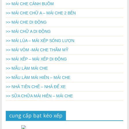
>> MÁI CHE CÁNH BUỒM
>> MÁI CHE CHỮ A – MÁI CHE 2 BÊN
>> MÁI CHE DI ĐỘNG
>> MÁI CHỮ A DI ĐỘNG
>> MÁI LÙA – MÁI XẾP SÓNG LƯỢN
>> MÁI VÒM -MÁI CHE THẨM MỸ
>> MÁI XẾP – MÁI XẾP DI ĐỘNG
>> MẪU LÀM MÁI CHE
>> MẪU LÀM MÁI HIÊN – MÁI CHE
>> NHÀ TIỀN CHẾ – NHÀ ĐỂ XE
>> SỮA CHỮA MÁI HIÊN – MÁI CHE
cung cấp bạt kéo xếp