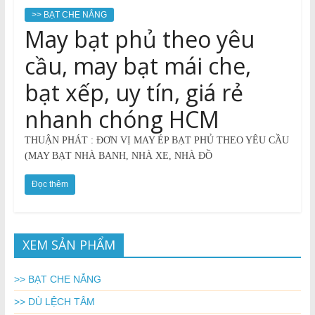
>> BẠT CHE NẮNG
May bạt phủ theo yêu
cầu, may bạt mái che,
bạt xếp, uy tín, giá rẻ
nhanh chóng HCM
THUẬN PHÁT : ĐƠN VỊ MAY ÉP BẠT PHỦ THEO YÊU CẦU
(MAY BẠT NHÀ BANH, NHÀ XE, NHÀ ĐỒ
Đọc thêm
XEM SẢN PHẨM
>> BẠT CHE NẮNG
>> DÙ LỆCH TÂM