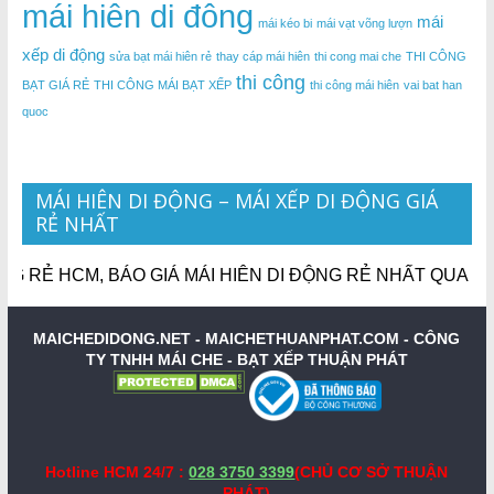
mái hiên di đông
mái
mái kéo bi
mái vạt võng lượn
xếp di động
sửa bạt mái hiên rẻ
thay cáp mái hiên
thi cong mai che
THI CÔNG
thi công
BẠT GIÁ RẺ
THI CÔNG MÁI BẠT XẾP
thi công mái hiên
vai bat han
quoc
MÁI HIÊN DI ĐỘNG – MÁI XẾP DI ĐỘNG GIÁ
RẺ NHẤT
RẺ HCM, BÁO GIÁ MÁI HIÊN DI ĐỘNG RẺ NHẤT QUA ZALO,
MAICHEDIDONG.NET - MAICHETHUANPHAT.COM -
CÔNG
TY TNHH MÁI CHE - BẠT XẾP THUẬN PHÁT
Hotline HCM 24/7 :
028 3750 3399
(CHỦ CƠ SỞ THUẬN
PHÁT)