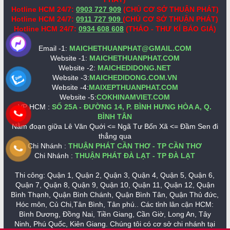
Hotline HCM 24/7:
0903 727 909
(CHỦ CƠ SỞ THUẬN PHÁT)
Hotline HCM 24/7:
0911 727 909
(CHỦ CƠ SỞ THUẬN PHÁT)
Hotline HCM 24/7:
0934 608 608
(THẢO - THƯ KÍ BÁO GIÁ)
Email -1:
MAICHETHUANPHAT@GMAIL.COM
Website -1:
MAICHETHUANPHAT.COM
Website -2:
MAICHEDIDONG.NET
Website -3:
MAICHEDIDONG.COM.VN
Website -4:
MAIXEPTHUANPHAT.COM
Website -5:
COKHINAMVIET.COM
VP HCM :
SỐ 25A - ĐƯỜNG 14, P. BÌNH HƯNG HÒA A, Q.
BÌNH TÂN
Nằm đoạn giữa Lê Văn Quới <= Ngã Tư Bốn Xã <= Đầm Sen đi
thẳng qua
Chi Nhánh :
THUẬN PHÁT CẦN THƠ - TP CẦN THƠ
Chi Nhánh :
THUẬN PHÁT ĐÀ LẠT - TP ĐÀ LẠT
Thi công: Quận 1, Quận 2, Quận 3, Quận 4, Quận 5, Quận 6,
Quận 7, Quận 8, Quận 9, Quận 10, Quận 11, Quận 12, Quận
Bình Thạnh, Quận Bình Chánh, Quận Bình Tân, Quận Thủ đức,
Hóc môn, Củ Chi,Tân Bình, Tân phú.. Các tỉnh lân cận HCM:
Bình Dương, Đồng Nai, Tiền Giang, Cần Giờ, Long An, Tây
Ninh, Phú Quốc, Kiên Giang. Chúng tôi có cơ sở chi nhánh tại