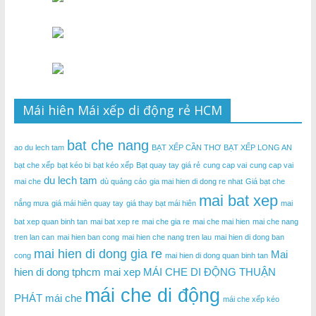
Mái hiên Mái xếp di động rẻ HCM
bat che nang
ao du lech tam
BẠT XẾP CẦN THƠ
BẠT XẾP LONG AN
bạt che xếp
bạt kéo bi
bạt kéo xếp
Bạt quay tay giá rẻ
cung cap vai
cung cap vai
du lech tam
mai che
dù quảng cáo
gia mai hien di dong re nhat
Giá bạt che
mai bat xep
nắng mưa
giá mái hiên quay tay
giá thay bạt mái hiên
mai
bat xep quan binh tan
mai bat xep re
mai che gia re
mai che mai hien
mai che nang
tren lan can
mai hien ban cong
mai hien che nang tren lau
mai hien di dong ban
mai hien di dong gia re
Mai
cong
mai hien di dong quan binh tan
hien di dong tphcm
mai xep
MÁI CHE DI ĐỘNG THUẬN
mái che di động
PHÁT
mái che
mái che xếp kéo