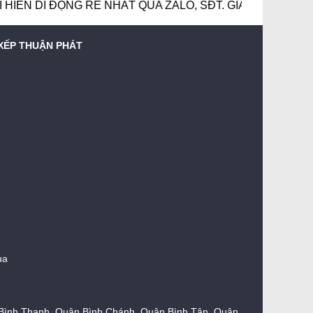
DI ĐỘNG RẺ NHẤT QUA ZALO, SĐT. GIÁ MÁI XẾP DI ĐỘNG 
 XẾP THUẬN PHÁT
ua
 Bình Thạnh, Quận Bình Chánh, Quận Bình Tân, Quận