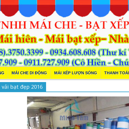
NG
MÁI CHE DI ĐỘNG
MÁI XẾP LƯỢN SÓNG
THANH TOÁ
vải bạt đẹp 2016