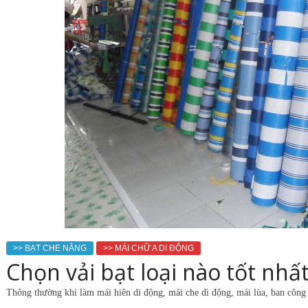
>> BẠT CHE NẮNG
>> MÁI CHỮ A DI ĐỘNG
Chọn vải bạt loại nào tốt nhấ
Thông thường khi làm mái hiên di động, mái che di động, mái lùa, ban công 