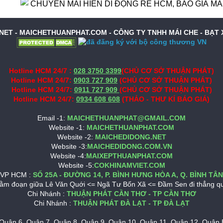
CHUYÊN MÁI HIÊN DI ĐỘNG RẺ HCM, BÁO GIÁ MÁI HIÊN 
NET - MAICHETHUANPHAT.COM -
CÔNG TY TNHH MÁI CHE - BẠT
Hotline HCM 24/7 :
028 3750 3399
(CHỦ CƠ SỞ THUẬN PHÁT)
Hotline HCM 24/7:
0903 727 909
(CHỦ CƠ SỞ THUẬN PHÁT)
Hotline HCM 24/7:
0911 727 909
(CHỦ CƠ SỞ THUẬN PHÁT)
Hotline HCM 24/7:
0934 608 608
(THẢO - THƯ KÍ BÁO GIÁ)
Email -1:
MAICHETHUANPHAT@GMAIL.COM
Website -1:
MAICHETHUANPHAT.COM
Website -2:
MAICHEDIDONG.NET
Website -3:
MAICHEDIDONG.COM.VN
Website -4:
MAIXEPTHUANPHAT.COM
Website -5:
COKHINAMVIET.COM
VP HCM :
SỐ 25A - ĐƯỜNG 14, P. BÌNH HƯNG HÒA A, Q. BÌNH TÂN
ằm đoạn giữa Lê Văn Quới <= Ngã Tư Bốn Xã <= Đầm Sen đi thẳng q
Chi Nhánh :
THUẬN PHÁT CẦN THƠ - TP CẦN THƠ
Chi Nhánh :
THUẬN PHÁT ĐÀ LẠT - TP ĐÀ LẠT
, Quận 6, Quận 7, Quận 8, Quận 9, Quận 10, Quận 11, Quận 12, Quận