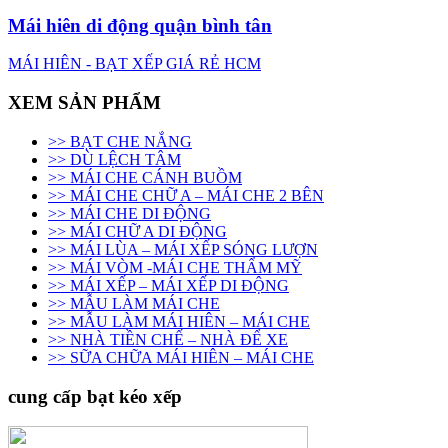
Mái hiên di động quận bình tân
MÁI HIÊN - BẠT XẾP GIÁ RẺ HCM
XEM SẢN PHẨM
>> BẠT CHE NẮNG
>> DÙ LỆCH TÂM
>> MÁI CHE CÁNH BUỒM
>> MÁI CHE CHỮ A – MÁI CHE 2 BÊN
>> MÁI CHE DI ĐỘNG
>> MÁI CHỮ A DI ĐỘNG
>> MÁI LÙA – MÁI XẾP SÓNG LƯỢN
>> MÁI VÒM -MÁI CHE THẨM MỸ
>> MÁI XẾP – MÁI XẾP DI ĐỘNG
>> MẪU LÀM MÁI CHE
>> MẪU LÀM MÁI HIÊN – MÁI CHE
>> NHÀ TIỀN CHẾ – NHÀ ĐỂ XE
>> SỮA CHỮA MÁI HIÊN – MÁI CHE
cung cấp bạt kéo xếp