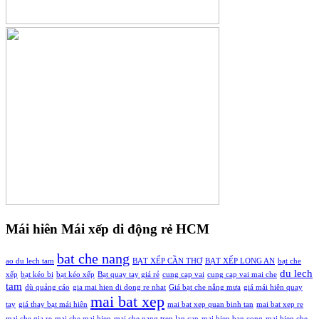
Mái hiên Mái xếp di động rẻ HCM
bat che nang
ao du lech tam
BẠT XẾP CẦN THƠ
BẠT XẾP LONG AN
bạt che
du lech
xếp
bạt kéo bi
bạt kéo xếp
Bạt quay tay giá rẻ
cung cap vai
cung cap vai mai che
tam
dù quảng cáo
gia mai hien di dong re nhat
Giá bạt che nắng mưa
giá mái hiên quay
mai bat xep
tay
giá thay bạt mái hiên
mai bat xep quan binh tan
mai bat xep re
mai che gia re
mai che mai hien
mai che nang tren lan can
mai hien ban cong
mai hien che