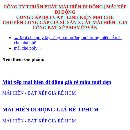
CÔNG TY THUẬN PHÁT MÁI HIÊN DI ĐỘNG | MÁI XẾP
DI ĐỘNG
CUNG CẤP BẠT CÂY | LINH KIỆN MÁI CHE
CHUYÊN CUNG CẤP GIÁ SỈ- SẢN XUẤT MÁI HIÊN - GIA
CÔNG BẠT XẾP MAY ÉP SẴN
←
Mái che poly lấy sáng- xu hướng mới trong thiết kế mái
che nhà phố
mái che poly
→
Xem thêm sản phẩm:
Mái xếp mái hiên di động giá rẻ mẫu mới đẹp
MÁI HIÊN - BẠT XẾP GIÁ RẺ HCM
MÁI HIÊN DI ĐỘNG GIÁ RẺ TPHCM
MÁI HIÊN - BẠT XẾP GIÁ RẺ HCM