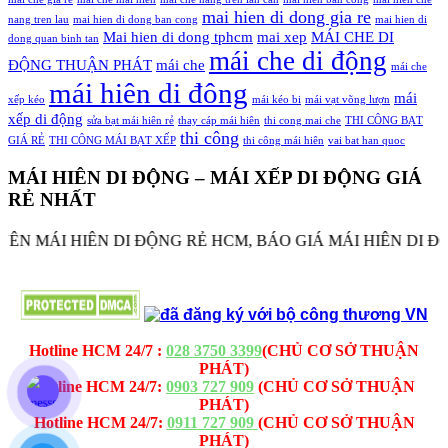
mai hien di dong gia re
nang tren lau
mai hien di dong ban cong
mai hien di
Mai hien di dong tphcm
mai xep
MÁI CHE DI
dong quan binh tan
mái che di động
ĐỘNG THUẬN PHÁT
mái che
mái che
mái hiên di đông
mái
xếp kéo
mái kéo bi
mái vạt võng lượn
xếp di động
sửa bạt mái hiên rẻ
thay cáp mái hiên
thi cong mai che
THI CÔNG BẠT
thi công
GIÁ RẺ
THI CÔNG MÁI BẠT XẾP
thi công mái hiên
vai bat han quoc
MÁI HIÊN DI ĐỘNG – MÁI XẾP DI ĐỘNG GIÁ
RẺ NHẤT
 MÁI HIÊN DI ĐỘNG RẺ HCM, BÁO GIÁ MÁI HIÊN DI ĐỘNG
MAICHEDIDONG.NET - MAICHETHUANPHAT.COM -
CÔNG TY TNHH MÁI CHE - BẠT XẾP THUẬN PHÁT
Hotline HCM 24/7 :
028 3750 3399
(CHỦ CƠ SỞ THUẬN
PHÁT)
Hotline HCM 24/7:
0903 727 909
(CHỦ CƠ SỞ THUẬN
PHÁT)
Hotline HCM 24/7:
0911 727 909
(CHỦ CƠ SỞ THUẬN
PHÁT)