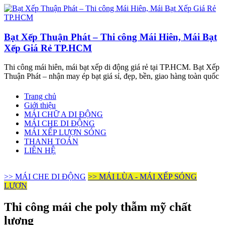
Bạt Xếp Thuận Phát – Thi công Mái Hiên, Mái Bạt
Xếp Giá Rẻ TP.HCM
Thi công mái hiên, mái bạt xếp di động giá rẻ tại TP.HCM. Bạt Xếp
Thuận Phát – nhận may ép bạt giá sỉ, đẹp, bền, giao hàng toàn quốc
Trang chủ
Giới thiệu
MÁI CHỮ A DI ĐỘNG
MÁI CHE DI ĐỘNG
MÁI XẾP LƯỢN SÓNG
THANH TOÁN
LIÊN HỆ
>> MÁI CHE DI ĐỘNG
>> MÁI LÙA - MÁI XẾP SÓNG
LƯỢN
Thi công mái che poly thẫm mỹ chất
lượng