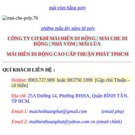
mái vòm bằng poly
những mẫu lấy sáng từ poly
CÔNG TY CƠ KHÍ MÁI HIÊN DI ĐỘNG | MÁI CHE DI
ĐỘNG | NHÀ VÒM | MÁI LÙA
MÁI HIÊN DI ĐỘNG CAO CẤP THUẬN PHÁT TPHCM
QUÍ KHÁCH LIÊN HỆ :
Hotline:
0903.727.909
hoặc 083750 3399 [Gặp chú Thuận –
cô Hiền]
Địa chỉ:
25A Đường 14, Phường BHHA, Quận BÌNH TÂN,
TP HCM.
Email 1:
maichethuanphat@gmail.com (email phụ)
Email 2:
maihienthuanphat@yahoo.com.vn (email chính)