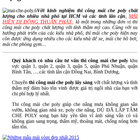
Với kinh nghiệm thi công mái che poly chất
lượng cho nhiều nhà phố tại HCM và các tỉnh lân cận
,
MÁI
HIÊN DI ĐỘNG THUẬN PHÁT
là một trong những đơn vị thi
công mái che poly chất lượng với tính thẫm mỹ cao. Cùng với xu
hướng phát triển của các kiểu nhà phố, thì mái che poly hiện nay
còn được ứng dụng nhiều cho các kiểu nhà để xe, mái che hồ bơi,
mái che phòng gym…
Quý khách có nhu cầu tư vấn thi công mái che poly
khu
vực quận 1, quận 2, quận 3, quận 5, quận Phú Nhuận, quận
Bình Tân, ….các tỉnh lân cận Đồng Nai, Bình Dương,
Chuyên
thi công mái che poly lấy sáng
với chất lượng và tính
thẫm mỹ đảm bảo tôn vinh được giá trị ngôi nhà của bạn với
chi phí hợp lý nhất.
Thi công mái che poly giúp che nắng mưa không gian sân
vườn, không gian nhà xe, poly che nắng, DÙ ĐÃ LẮP TẤM
CHE POLY song bạn hãy yên tâm vì ánh sáng vẫn có và
không gian sang trọng, thẩm mỹ, thoáng mát, chống nóng hơn
tấm tôn.