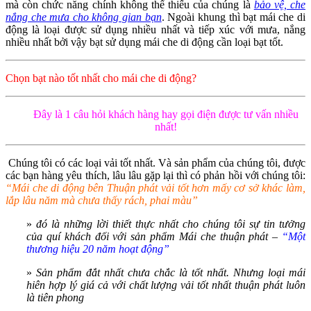
mà còn chức năng chính không thể thiếu của chúng là
bảo vệ, che
nắng che mưa cho không gian bạn
. Ngoài khung thì bạt mái che di
động là loại được sử dụng nhiều nhất và tiếp xúc với mưa, nắng
nhiều nhất bởi vậy bạt sử dụng mái che di động cần loại bạt tốt.
Chọn bạt nào tốt nhất cho mái che di động?
Đây là 1 câu hỏi khách hàng hay gọi điện được tư vấn nhiều
nhất!
Chúng tôi có các loại vải tốt nhất. Và sản phẩm của chúng tôi, được
các bạn hàng yêu thích, lâu lâu gặp lại thì có phản hồi với chúng tôi:
“Mái che di động bên Thuận phát vải tốt hơn mấy cơ sở khác làm,
lắp lâu năm mà chưa thấy rách, phai màu”
»
đó là những lời thiết thực nhất cho chúng tôi sự tin tưởng
của quí khách đối với sản phẩm Mái che thuận phát –
“Một
thương hiệu 20 năm hoạt động”
»
Sản phẩm đắt nhất chưa chắc là tốt nhất. Nhưng loại mái
hiên hợp lý giá cả với chất lượng vải tốt nhất thuận phát luôn
là tiên phong