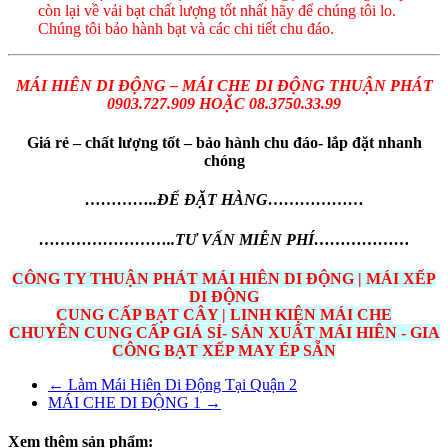
còn lại về vải bạt chất lượng tốt nhất hãy để chúng tôi lo.
Chúng tôi bảo hành bạt và các chi tiết chu đáo.
MÁI HIÊN DI ĐỘNG – MÁI CHE DI ĐỘNG THUẬN PHÁT
0903.727.909 HOẶC 08.3750.33.99
Giá rẻ – chất lượng tốt – bảo hành chu đáo- lắp đặt nhanh
chóng
…………..ĐỂ ĐẶT HÀNG………………
……………………..TƯ VẤN MIỄN PHÍ………………
CÔNG TY THUẬN PHÁT MÁI HIÊN DI ĐỘNG | MÁI XẾP
DI ĐỘNG
CUNG CẤP BẠT CÂY | LINH KIỆN MÁI CHE
CHUYÊN CUNG CẤP GIÁ SỈ- SẢN XUẤT MÁI HIÊN - GIA
CÔNG BẠT XẾP MAY ÉP SẴN
←
Làm Mái Hiên Di Động Tại Quận 2
MÁI CHE DI ĐỘNG 1
→
Xem thêm sản phẩm: