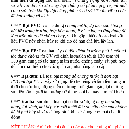
mái hiên di động
cho mái hiên.
Vì chúng nặng hơn nhiều lần
so với vải dù nên khi may bạt chúng có phần nặng nề, và mất
công sức hơn khi lắp đặt cũng phải có cơ sở kết cầu vững chắc
để bạt không xô lệch.
€™
* Bạt PVC:
có tác dụng c
hống nước, độ bền cao không
bắt lửa trong trường hợp hỏa hoạn, PVC cũng có ứng dụng để
làm trần nhựa để chống cháy
, vì khi gặp nhiệt độ cao loại vật
liệu PVC này phân hủy ra khi clo để hạn chế lửa lây lan.
€™
* Bạt PE:
Loại bạt này
có đặc điểm là tráng phủ 2 mặt có
tác dụng chông tia UV
với định lượnglên tới từ 130 gsm tới
180 gsm cũng có tác dụng thấm nước, chống cháy rất phù hợp
để làm
mái hiên
cho các quán ăn, nhà hàng cao cấp.
€™* Bạt dứa:
Là loại bạt
mỏng độ chống nước ít hơn bạt
PVC và bạt PE
vì vậy sử dụng để che nắng và làm lều trại tạm
thời cho các hoạt động diễn ra trong thời gian ngắn, tại những
sự kiện lớn người ta thường sử dụng loại bạt này làm mái hiên.
€™
* Vải bạt simili:
là loại bạt có thể sử dụng
may túi dựng
hàng, túi xách, khi tiếp xúc với nhiệt độ cao cấu trúc của chúng
dễ bị phá hủy
vì vậy chúng rất ít khi sử dụng cho mái che di
động
KẾT LUẬN: Anh/ chị chỉ cần 1 cuộc gọi cho chúng tôi, phần