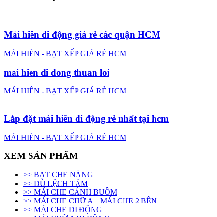
Mái hiên di động giá rẻ các quận HCM
MÁI HIÊN - BẠT XẾP GIÁ RẺ HCM
mai hien di dong thuan loi
MÁI HIÊN - BẠT XẾP GIÁ RẺ HCM
Lắp đặt mái hiên di động rẻ nhất tại hcm
MÁI HIÊN - BẠT XẾP GIÁ RẺ HCM
XEM SẢN PHẨM
>> BẠT CHE NẮNG
>> DÙ LỆCH TÂM
>> MÁI CHE CÁNH BUỒM
>> MÁI CHE CHỮ A – MÁI CHE 2 BÊN
>> MÁI CHE DI ĐỘNG