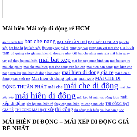
Mái hiên Mái xếp di động rẻ HCM
bat che nang
ao du lech tam
BẠT XẾP CẦN THƠ
BẠT XẾP LONG AN
bạt che
du lech
xếp
bạt kéo bi
bạt kéo xếp
Bạt quay tay giá rẻ
cung cap vai
cung cap vai mai che
tam
dù quảng cáo
gia mai hien di dong re nhat
Giá bạt che nắng mưa
giá mái hiên quay
mai bat xep
tay
giá thay bạt mái hiên
mai bat xep quan binh tan
mai bat xep re
mai che gia re
mai che mai hien
mai che nang tren lan can
mai hien ban cong
mai hien che
mai hien di dong gia re
nang tren lau
mai hien di dong ban cong
mai hien di
Mai hien di dong tphcm
mai xep
MÁI CHE DI
dong quan binh tan
mái che di động
ĐỘNG THUẬN PHÁT
mái che
mái che
mái hiên di đông
mái
xếp kéo
mái kéo bi
mái vạt võng lượn
xếp di động
sửa bạt mái hiên rẻ
thay cáp mái hiên
thi cong mai che
THI CÔNG BẠT
thi công
GIÁ RẺ
THI CÔNG MÁI BẠT XẾP
thi công mái hiên
vai bat han quoc
MÁI HIÊN DI ĐỘNG – MÁI XẾP DI ĐỘNG GIÁ
RẺ NHẤT