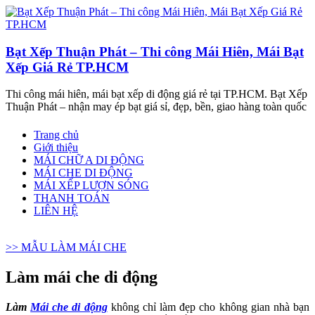
Bạt Xếp Thuận Phát – Thi công Mái Hiên, Mái Bạt
Xếp Giá Rẻ TP.HCM
Thi công mái hiên, mái bạt xếp di động giá rẻ tại TP.HCM. Bạt Xếp
Thuận Phát – nhận may ép bạt giá sỉ, đẹp, bền, giao hàng toàn quốc
Trang chủ
Giới thiệu
MÁI CHỮ A DI ĐỘNG
MÁI CHE DI ĐỘNG
MÁI XẾP LƯỢN SÓNG
THANH TOÁN
LIÊN HỆ
>> MẪU LÀM MÁI CHE
Làm mái che di động
Làm
Mái che di động
không chỉ làm đẹp cho không gian nhà bạn