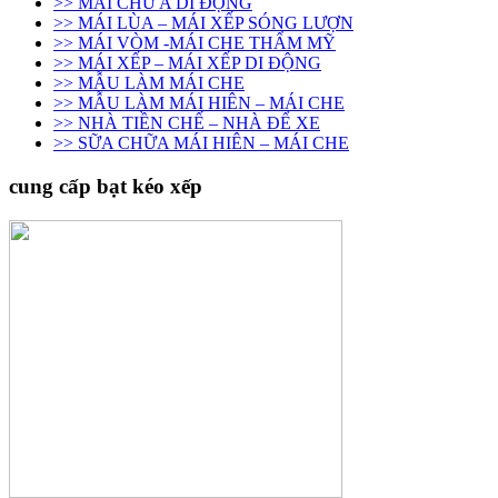
>> MÁI CHỮ A DI ĐỘNG
>> MÁI LÙA – MÁI XẾP SÓNG LƯỢN
>> MÁI VÒM -MÁI CHE THẨM MỸ
>> MÁI XẾP – MÁI XẾP DI ĐỘNG
>> MẪU LÀM MÁI CHE
>> MẪU LÀM MÁI HIÊN – MÁI CHE
>> NHÀ TIỀN CHẾ – NHÀ ĐỂ XE
>> SỮA CHỮA MÁI HIÊN – MÁI CHE
cung cấp bạt kéo xếp