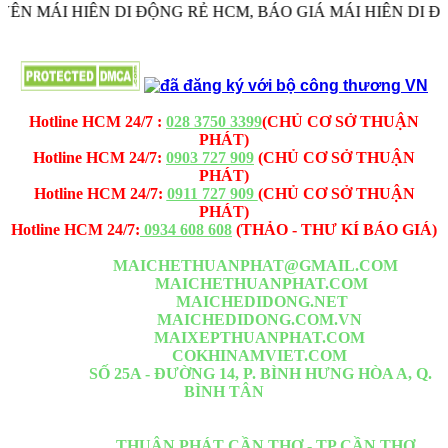
 MÁI HIÊN DI ĐỘNG RẺ HCM, BÁO GIÁ MÁI HIÊN DI ĐỘNG
MAICHEDIDONG.NET - MAICHETHUANPHAT.COM -
CÔNG TY TNHH MÁI CHE - BẠT XẾP THUẬN PHÁT
Hotline HCM 24/7 :
028 3750 3399
(CHỦ CƠ SỞ THUẬN
PHÁT)
Hotline HCM 24/7:
0903 727 909
(CHỦ CƠ SỞ THUẬN
PHÁT)
Hotline HCM 24/7:
0911 727 909
(CHỦ CƠ SỞ THUẬN
PHÁT)
Hotline HCM 24/7:
0934 608 608
(THẢO - THƯ KÍ BÁO GIÁ)
Email -1:
MAICHETHUANPHAT@GMAIL.COM
Website -1:
MAICHETHUANPHAT.COM
Website -2:
MAICHEDIDONG.NET
Website -3:
MAICHEDIDONG.COM.VN
Website -4:
MAIXEPTHUANPHAT.COM
Website -5:
COKHINAMVIET.COM
VP HCM :
SỐ 25A - ĐƯỜNG 14, P. BÌNH HƯNG HÒA A, Q.
BÌNH TÂN
Nằm đoạn giữa Lê Văn Quới <= Ngã Tư Bốn Xã <= Đầm Sen đi
thẳng qua
Chi Nhánh :
THUẬN PHÁT CẦN THƠ - TP CẦN THƠ