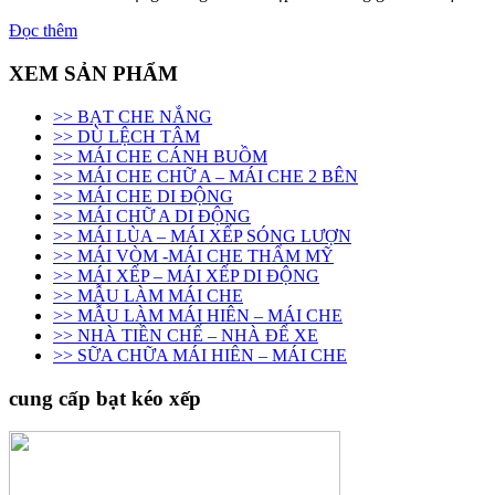
Đọc thêm
XEM SẢN PHẨM
>> BẠT CHE NẮNG
>> DÙ LỆCH TÂM
>> MÁI CHE CÁNH BUỒM
>> MÁI CHE CHỮ A – MÁI CHE 2 BÊN
>> MÁI CHE DI ĐỘNG
>> MÁI CHỮ A DI ĐỘNG
>> MÁI LÙA – MÁI XẾP SÓNG LƯỢN
>> MÁI VÒM -MÁI CHE THẨM MỸ
>> MÁI XẾP – MÁI XẾP DI ĐỘNG
>> MẪU LÀM MÁI CHE
>> MẪU LÀM MÁI HIÊN – MÁI CHE
>> NHÀ TIỀN CHẾ – NHÀ ĐỂ XE
>> SỮA CHỮA MÁI HIÊN – MÁI CHE
cung cấp bạt kéo xếp