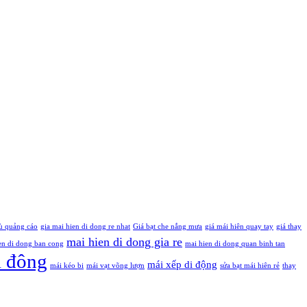
ù quảng cáo
gia mai hien di dong re nhat
Giá bạt che nắng mưa
giá mái hiên quay tay
giá thay
mai hien di dong gia re
en di dong ban cong
mai hien di dong quan binh tan
i đông
mái xếp di động
mái kéo bi
mái vạt võng lượn
sửa bạt mái hiên rẻ
thay