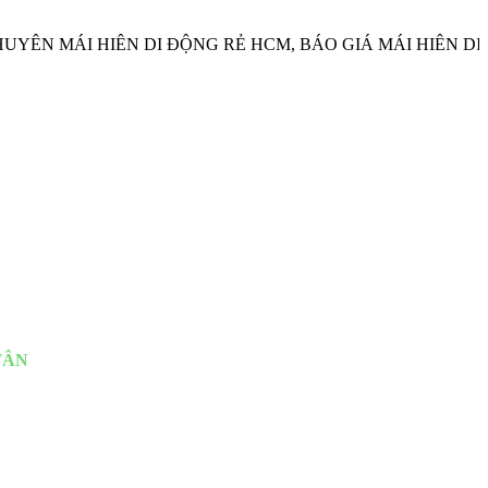
 MÁI HIÊN DI ĐỘNG RẺ HCM, BÁO GIÁ MÁI HIÊN DI ĐỘN
 BẠT XẾP THUẬN PHÁT
 TÂN
qua
h, Quận Bình Chánh, Quận Bình Tân, Quận Thủ đức, Hóc môn, Củ
 Giang. Chúng tôi có cơ sở chi nhánh tại Cần Thơ, Phú Quốc