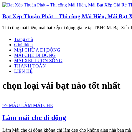
Bạt Xếp Thuận Phát – Thi công Mái Hiên, Mái Bạt
Thi công mái hiên, mái bạt xếp di động giá rẻ tại TP.HCM. Bạt Xếp T
Trang chủ
Giới thiệu
MÁI CHỮ A DI ĐỘNG
MÁI CHE DI ĐỘNG
MÁI XẾP LƯỢN SÓNG
THANH TOÁN
LIÊN HỆ
chọn loại vải bạt nào tốt nhất
>> MẪU LÀM MÁI CHE
Làm mái che di động
Làm Mái che di động không chỉ làm đẹp cho không gian nhà bạn mà 