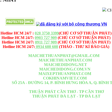
CHUYÊN
- MAICHETHUANPHAT.COM -
CÔNG TY TNHH MÁI CHE -
Hotline HCM 24/7 :
028 3750 3399
(CHỦ CƠ SỞ THUẬN PHÁT)
Hotline HCM 24/7:
0903 727 909
(CHỦ CƠ SỞ THUẬN PHÁT)
Hotline HCM 24/7:
0911 727 909
(CHỦ CƠ SỞ THUẬN PHÁT)
Hotline HCM 24/7:
0934 608 608
(THẢO - THƯ KÍ BÁO GIÁ)
Email -1:
MAICHETHUANPHAT@GMAIL.COM
Website -1:
MAICHETHUANPHAT.COM
Website -2:
MAICHEDIDONG.NET
Website -3:
MAICHEDIDONG.COM.VN
Website -4:
MAIXEPTHUANPHAT.COM
Website -5:
COKHINAMVIET.COM
 HCM :
SỐ 25A - ĐƯỜNG 14, P. BÌNH HƯNG HÒA A, Q. BÌNH
m đoạn giữa Lê Văn Quới <= Ngã Tư Bốn Xã <= Đầm Sen đi thẳng 
Chi Nhánh :
THUẬN PHÁT CẦN THƠ - TP CẦN THƠ
Chi Nhánh :
THUẬN PHÁT ĐÀ LẠT - TP ĐÀ LẠT
uận 7, Quận 8, Quận 9, Quận 10, Quận 11, Quận 12, Quận Bình Thạn
 Đồng Nai, Tiền Giang, Cần Giờ, Long An, Tây Ninh, Phú Quốc, Kiên