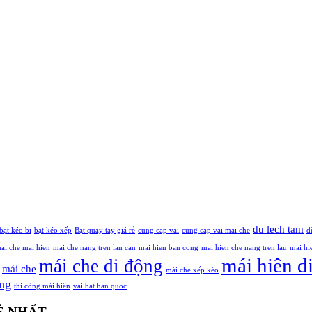
du lech tam
bạt kéo bi
bạt kéo xếp
Bạt quay tay giá rẻ
cung cap vai
cung cap vai mai che
d
ai che mai hien
mai che nang tren lan can
mai hien ban cong
mai hien che nang tren lau
mai hi
mái hiên d
mái che di động
mái che
mái che xếp kéo
ông
thi công mái hiên
vai bat han quoc
RẺ NHẤT