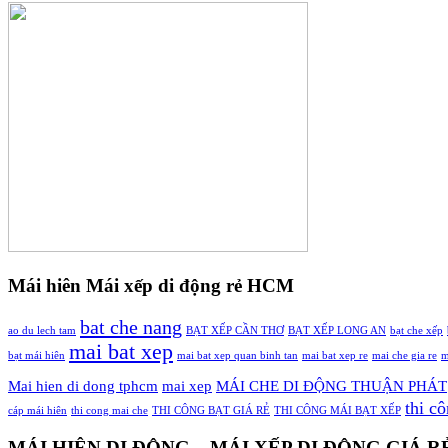
Mái hiên Mái xếp di động rẻ HCM
bat che nang
ao du lech tam
BẠT XẾP CẦN THƠ
BẠT XẾP LONG AN
bạt che xếp
mai bat xep
bạt mái hiên
mai bat xep quan binh tan
mai bat xep re
mai che gia re
m
Mai hien di dong tphcm
mai xep
MÁI CHE DI ĐỘNG THUẬN PHÁT
thi c
cáp mái hiên
thi cong mai che
THI CÔNG BẠT GIÁ RẺ
THI CÔNG MÁI BẠT XẾP
MÁI HIÊN DI ĐỘNG – MÁI XẾP DI ĐỘNG GIÁ 