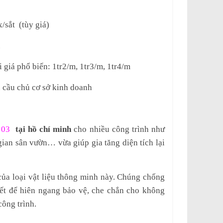
/sắt (tùy giá)
ũ
i giá phổ biến: 1tr2/m, 1tr3/m, 1tr4/m
u cầu chủ cơ sở kinh doanh
 03
tại hồ chí minh
cho nhiều công trình như
gian sân vườn… vừa giúp gia tăng diện tích lại
 của loại vật liệu thông minh này. Chúng chống
iết để hiên ngang bảo vệ, che chắn cho không
công trình.