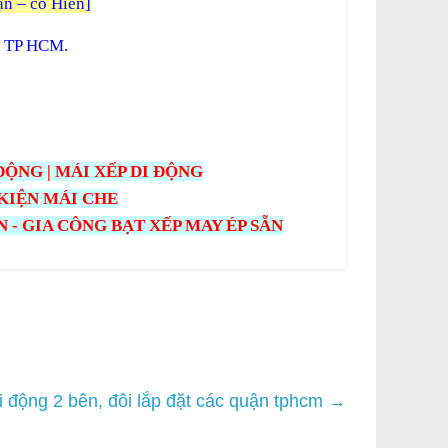
n – cô Hiền]
 TP HCM.
ỘNG | MÁI XẾP DI ĐỘNG
 KIỆN MÁI CHE
 - GIA CÔNG BẠT XẾP MAY ÉP SẴN
i động 2 bên, đôi lắp đặt các quận tphcm
→