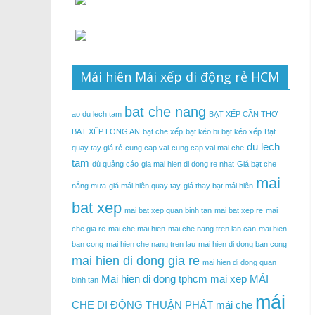
Mái hiên Mái xếp di động rẻ HCM
bat che nang
ao du lech tam
BẠT XẾP CẦN THƠ
BẠT XẾP LONG AN
bạt che xếp
bạt kéo bi
bạt kéo xếp
Bạt
du lech
quay tay giá rẻ
cung cap vai
cung cap vai mai che
tam
dù quảng cáo
gia mai hien di dong re nhat
Giá bạt che
mai
nắng mưa
giá mái hiên quay tay
giá thay bạt mái hiên
bat xep
mai bat xep quan binh tan
mai bat xep re
mai
che gia re
mai che mai hien
mai che nang tren lan can
mai hien
ban cong
mai hien che nang tren lau
mai hien di dong ban cong
mai hien di dong gia re
mai hien di dong quan
Mai hien di dong tphcm
mai xep
MÁI
binh tan
mái
CHE DI ĐỘNG THUẬN PHÁT
mái che