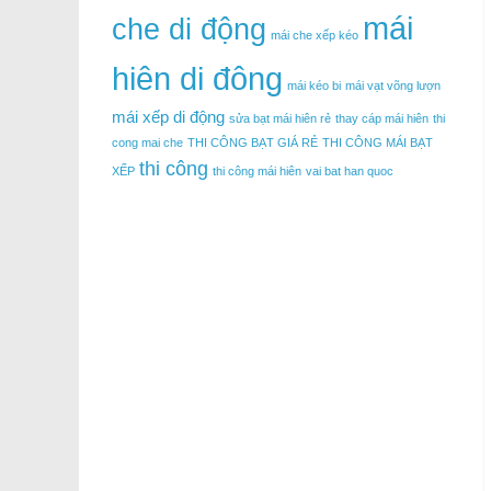
mái
che di động
mái che xếp kéo
hiên di đông
mái kéo bi
mái vạt võng lượn
mái xếp di động
sửa bạt mái hiên rẻ
thay cáp mái hiên
thi
cong mai che
THI CÔNG BẠT GIÁ RẺ
THI CÔNG MÁI BẠT
thi công
XẾP
thi công mái hiên
vai bat han quoc