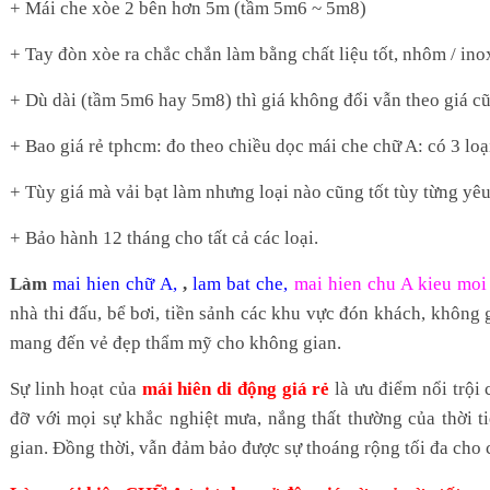
+ Mái che xòe 2 bên hơn 5m (tầm 5m6 ~ 5m8)
+ Tay đòn xòe ra chắc chắn làm bằng chất liệu tốt, nhôm / inox
+ Dù dài (tầm 5m6 hay 5m8) thì giá không đổi vẫn theo giá c
+ Bao giá rẻ tphcm: đo theo chiều dọc mái che chữ A: có 3 loạ
+ Tùy giá mà vải bạt làm nhưng loại nào cũng tốt tùy từng yê
+ Bảo hành 12 tháng cho tất cả các loại.
Làm
mai hien chữ A
,
,
lam bat che
,
mai hien chu A kieu moi
nhà thi đấu, bể bơi, tiền sảnh các khu vực đón khách, không 
mang đến vẻ đẹp thẩm mỹ cho không gian.
Sự linh hoạt của
mái hiên di động giá rẻ
là ưu điểm nổi trội
đỡ với mọi sự khắc nghiệt mưa, nắng thất thường của thời t
gian. Đồng thời, vẫn đảm bảo được sự thoáng rộng tối đa cho 