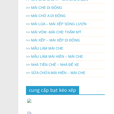
>> MÁI CHE DI ĐỘNG
>> MÁI CHỮ A DI ĐỘNG
>> MÁI LÙA – MÁI XẾP SÓNG LƯỢN
>> MÁI VÒM -MÁI CHE THẨM MỸ
>> MÁI XẾP – MÁI XẾP DI ĐỘNG
>> MẪU LÀM MÁI CHE
>> MẪU LÀM MÁI HIÊN – MÁI CHE
>> NHÀ TIỀN CHẾ – NHÀ ĐỂ XE
>> SỮA CHỮA MÁI HIÊN – MÁI CHE
cung cấp bạt kéo xếp