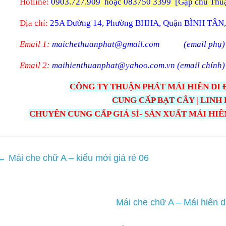
Hotline:
0903.727.909
hoặc 083750 3399 [Gặp chú Thuậ
Địa chỉ:
25A Đường 14, Phường BHHA, Quận BÌNH TÂN,
Email 1:
maichethuanphat@gmail.com (email phụ)
Email 2:
maihienthuanphat@yahoo.com.vn (email chính)
CÔNG TY THUẬN PHÁT MÁI HIÊN DI Đ
CUNG CẤP BẠT CÂY | LINH
CHUYÊN CUNG CẤP GIÁ SỈ- SẢN XUẤT MÁI HIÊN
←
Mái che chữ A – kiểu mới giá rẻ 06
Mái che chữ A – Mái hiên d