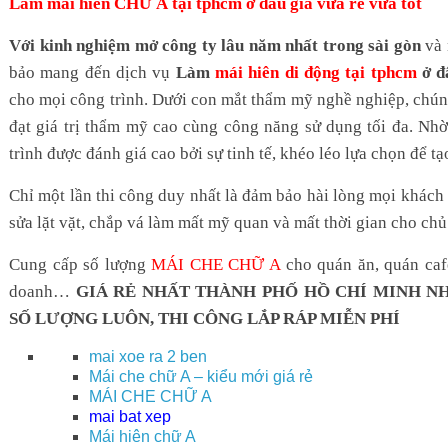
Làm mái hiên CHỮ A tại tphcm
ở đâu giá vừa rẻ vừa tốt
Với kinh nghiệm mở công ty lâu năm nhất trong sài gòn
và 
bảo mang đến dịch vụ
Làm
mái hiên di động tại tphcm
ở đâ
cho mọi công trình. Dưới con mắt thẩm mỹ nghề nghiệp, chún
đạt giá trị thẩm mỹ cao cùng công năng sử dụng tối đa. Nhờ
trình được đánh giá cao bởi sự tinh tế, khéo léo lựa chọn để t
Chỉ một lần thi công duy nhất là đảm bảo hài lòng mọi khách
sửa lặt vặt, chắp vá làm mất mỹ quan và mất thời gian cho chủ
Cung cấp số lượng
MÁI CHE CHỮ A
cho quán ăn, quán cafe
doanh…
GIÁ RẺ NHẤT THÀNH PHỐ HỒ CHÍ MINH N
SỐ LƯỢNG LUÔN, THI CÔNG LẮP RÁP MIỄN PHÍ
mai xoe ra 2 ben
Mái che chữ A – kiểu mới giá rẻ
MÁI CHE CHỮ A
mai bat xep
Mái hiên chữ A