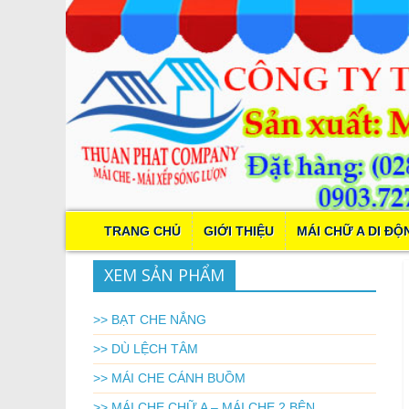
TRANG CHỦ
GIỚI THIỆU
MÁI CHỮ A DI ĐỘ
XEM SẢN PHẨM
>> BẠT CHE NẮNG
>> DÙ LỆCH TÂM
>> MÁI CHE CÁNH BUỒM
>> MÁI CHE CHỮ A – MÁI CHE 2 BÊN