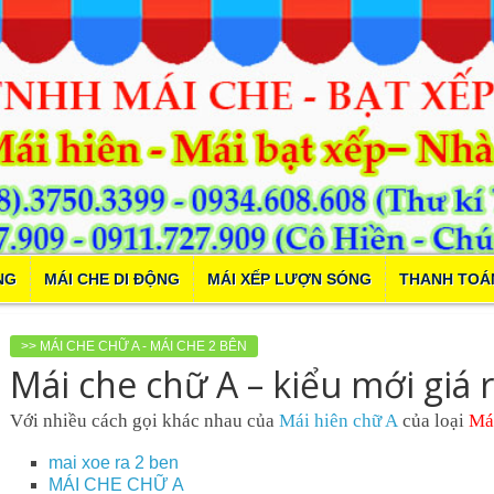
NG
MÁI CHE DI ĐỘNG
MÁI XẾP LƯỢN SÓNG
THANH TOÁ
>> MÁI CHE CHỮ A - MÁI CHE 2 BÊN
Mái che chữ A – kiểu mới giá 
Với nhiều cách gọi khác nhau của
Mái hiên chữ A
của loại
Mái
mai xoe ra 2 ben
MÁI CHE CHỮ A