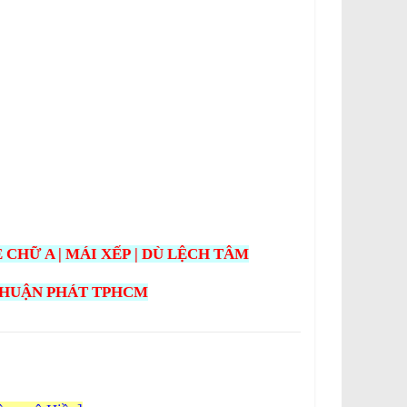
 CHỮ A | MÁI XẾP | DÙ LỆCH TÂM
THUẬN PHÁT TPHCM